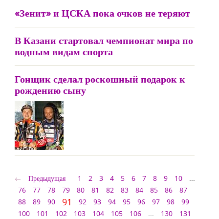
«Зенит» и ЦСКА пока очков не теряют
В Казани стартовал чемпионат мира по
водным видам спорта
Гонщик сделал роскошный подарок к
рождению сыну
Предыдущая
1
2
3
4
5
6
7
8
9
10
...
76
77
78
79
80
81
82
83
84
85
86
87
91
88
89
90
92
93
94
95
96
97
98
99
100
101
102
103
104
105
106
...
130
131