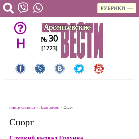
РУБРИКИ
30
№
H
[1723]
Главная страница
Наши авторы
Спорт
Спорт
Слуцкий вызвал Ерохина