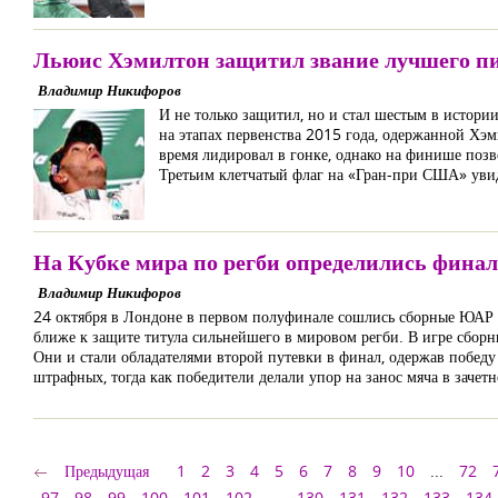
Льюис Хэмилтон защитил звание лучшего п
Владимир Никифоров
И не только защитил, но и стал шестым в истори
на этапах первенства 2015 года, одержанной Хэ
время лидировал в гонке, однако на финише позв
Третьим клетчатый флаг на «Гран-при США» увиде
На Кубке мира по регби определились фина
Владимир Никифоров
24 октября в Лондоне в первом полуфинале сошлись сборные ЮАР и
ближе к защите титула сильнейшего в мировом регби. В игре сборн
Они и стали обладателями второй путевки в финал, одержав победу
штрафных, тогда как победители делали упор на занос мяча в зачет
Предыдущая
1
2
3
4
5
6
7
8
9
10
...
72
97
98
99
100
101
102
...
130
131
132
133
134