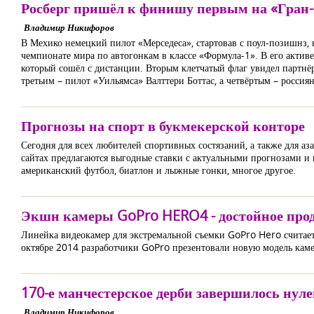
Росберг пришёл к финишу первым на «Гран
Владимир Никифоров
В Мехико немецкий пилот «Мерседеса», стартовав с поул-позишнз, 
чемпионате мира по автогонкам в классе «Формула-1». В его активе 
который сошёл с дистанции. Вторым клетчатый флаг увидел партнё
третьим – пилот «Уильямса» Валттери Боттас, а четвёртым – россия
Прогнозы на спорт в букмекерской конторе
Сегодня для всех любителей спортивных состязаний, а также для а
сайтах предлагаются выгодные ставки с актуальными прогнозами и к
американский футбол, биатлон и лыжные гонки, многое другое.
Экшн камеры GoPro HERO4 - достойное прод
Линейка видеокамер для экстремальной съемки GoPro Hero считае
октябре 2014 разработчики GoPro презентовали новую модель ка
170-е манчестерское дерби завершилось нул
Владимир Никифоров