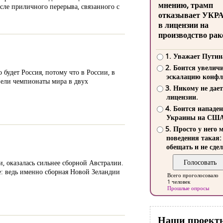
мнению, трамп
сле приличного перерыва, связанного с
отказывает УКР
в лицензии на
производство рак
1. Уважает Путин
2. Боится увелич
удет Россия, потому что в России, в
эскалацию конфл
вели чемпионаты мира в двух
3. Никому не дает
лицензии.
4. Боится нападе
Украины на СШ
5. Просто у него 
поведения такая:
обещать и не сдел
и, оказалась сильнее сборной Австралии.
е: ведь именно сборная Новой Зеландии
Всего проголосовало
1 человек
Прошлые опросы
Наши проект