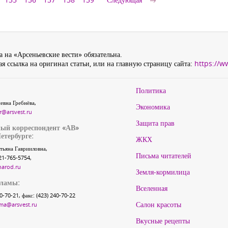
 на «Арсеньевские вести» обязательна.
я ссылка на оригинал статьи, или на главную страницу сайта:
https://w
Политика
евна Гребнёва,
Экономика
r@arsvest.ru
Защита прав
ый корреспондент «АВ»
етербурге:
ЖКХ
тьяна Гаврииловна,
Письма читателей
21-765-5754,
narod.ru
Земля-кормилица
кламы:
Вселенная
40-70-21, факс: (423) 240-70-22
Салон красоты
ma@arsvest.ru
Вкусные рецепты