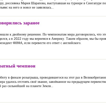
меру, россиянка Мария Шарапова, выступавшая на турнире в Сингапуре по
ьямс на него и вовсе не заявлялась…
оворились заранее
ишли к двойному решению. По чемпионатам мира договорились, что это б
дился, а в 2022 году мы вернемся в Америку. Таким образом, мы бы про
езидент ФИФА, если перевести его ответ с английского.
кратный чемпион
убботу в финале розыгрыша, проводившегося на этот раз в Великобритани
ира удалось отстоять своё звание, завоёванное на предыдущем первенств
ой раз сильнейшей на планете Земля…