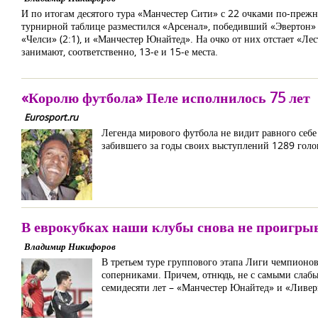
И по итогам десятого тура «Манчестер Сити» с 22 очками по-прежн
турнирной таблице разместился «Арсенал», победивший «Эвертон» (2
«Челси» (2:1), и «Манчестер Юнайтед». На очко от них отстает «Л
занимают, соответственно, 13-е и 15-е места.
«Королю футбола» Пеле исполнилось 75 лет
Eurosport.ru
Легенда мирового футбола не видит равного себ
забившего за годы своих выступлений 1289 голов
В еврокубках наши клубы снова не проигры
Владимир Никифоров
В третьем туре группового этапа Лиги чемпионо
соперниками. Причем, отнюдь, не с самыми слабы
семидесяти лет – «Манчестер Юнайтед» и «Ливер