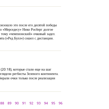
оизошло это после его десятой победы
о «Мерседесу» Нико Росберг долгое
л тому «чемпионский» очковый задел.
та («Ред Булл») сошел с дистанции.
20:18), которые стали еще на шаг
глядели регбисты Зеленого континента.
бирали очки только после реализации
88
89
90
91
92
93
94
95
96