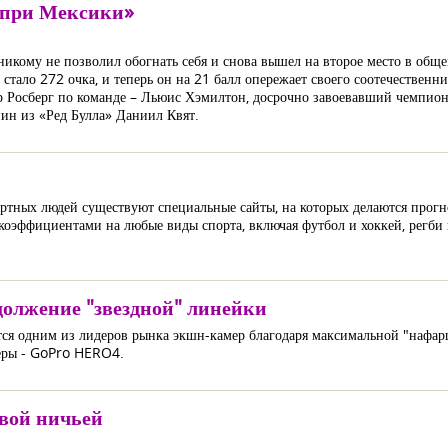
-при Мексики»
никому не позволил обогнать себя и снова вышел на второе место в общ
стало 272 очка, и теперь он на 21 балл опережает своего соотечественн
р Росберг по команде – Льюис Хэмилтон, досрочно завоевавший чемпион
нин из «Ред Булла» Даниил Квят.
зартных людей существуют специальные сайты, на которых делаются прогн
оэффициентами на любые виды спорта, включая футбол и хоккей, регби и
олжение "звездной" линейки
тся одним из лидеров рынка экшн-камер благодаря максимальной "нафа
меры - GoPro HERO4.
евой ничьей