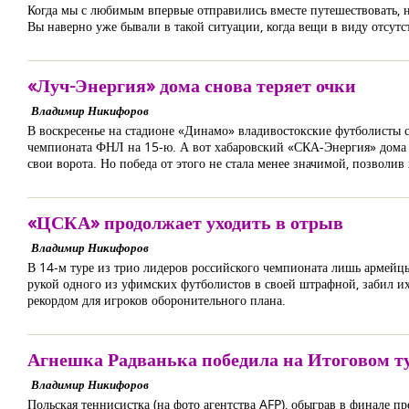
Когда мы с любимым впервые отправились вместе путешествовать, на
Вы наверно уже бывали в такой ситуации, когда вещи в виду отсутс
«Луч-Энергия» дома снова теряет очки
Владимир Никифоров
В воскресенье на стадионе «Динамо» владивостокские футболисты 
чемпионата ФНЛ на 15-ю. А вот хабаровский «СКА-Энергия» дома б
свои ворота. Но победа от этого не стала менее значимой, позволив
«ЦСКА» продолжает уходить в отрыв
Владимир Никифоров
В 14-м туре из трио лидеров российского чемпионата лишь армейцы 
рукой одного из уфимских футболистов в своей штрафной, забил их 
рекордом для игроков оборонительного плана.
Агнешка Радванька победила на Итоговом 
Владимир Никифоров
Польская теннисистка (на фото агентства AFP), обыграв в финале пр