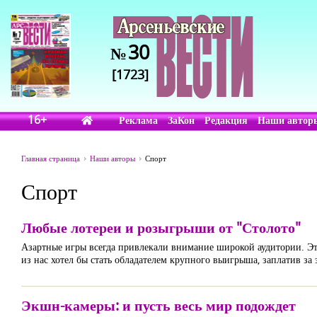
30
№
[1723]
16+
Реклама
ЗаКон
Редакция
Наши автор
Главная страница
Наши авторы
Спорт
Спорт
Любые лотереи и розыгрыши от "Столото"
Азартные игры всегда привлекали внимание широкой аудитории. Это
из нас хотел бы стать обладателем крупного выигрыша, заплатив з
Экшн-камеры: и пусть весь мир подождет