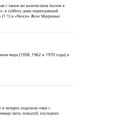
ым с таким же количеством баллов в
м», в субботу дома переигравший
м» (1:1) и «Челси» Жозе Моуринью
оном мира (1958, 1962 и 1970 годы) и
 в четырех поделили очки с
ремьер-лиги, пожалуй, последних