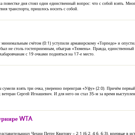
 повестке дня стоял один единственный вопрос: что с собой взять. Мног
твия транспорта, пришлось носить с собой.
с минимальным счётом (0:1) уступили армавирскому «Торпедо» и опусти
ыл не столь гостеприимным, обыграв «Тюмень». Правда, единственный 
 хабаровчанам с 19 очками подняться на 17-е место.
сумели взять три очка, уверенно переиграв «Уфу» (2:0). Причём первый 
ветеран Сергей Игнашевич. И для него он стал 35-м за время выступлен
турнире WTA
едставительницу Чехии Петру Квитову – 2:1 (6:2, 4:6, 6:3), впервые в и