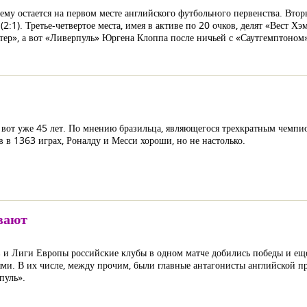
ему остается на первом месте английского футбольного первенства. Втор
:1). Третье-четвертое места, имея в активе по 20 очков, делят «Вест Хэ
естер», а вот «Ливерпуль» Юргена Клоппа после ничьей с «Саутгемптоно
е вот уже 45 лет. По мнению бразильца, являющегося трехкратным чемпи
 в 1363 играх, Роналду и Месси хороши, но не настолько.
вают
в и Лиги Европы российские клубы в одном матче добились победы и еще
ми. В их числе, между прочим, были главные антагонисты английской п
пуль».