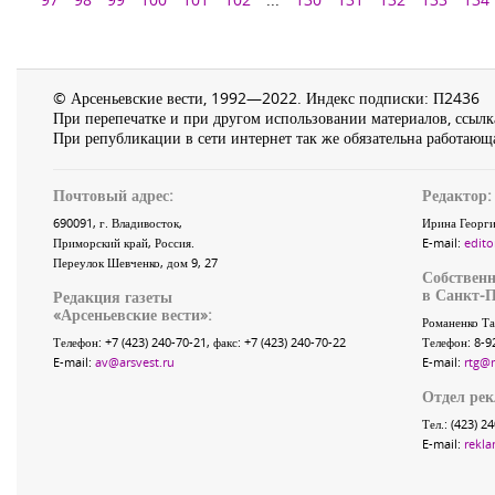
© Арсеньевские вести, 1992—2022. Индекс подписки: П2436
При перепечатке и при другом использовании материалов, ссылка
При републикации в сети интернет так же обязательна работающа
Почтовый адрес:
Редактор:
690091
, г.
Владивосток
,
Ирина Георги
Приморский край
,
Россия
.
E-mail:
edito
Переулок Шевченко
, дом 9, 27
Собственн
в Санкт-П
Редакция газеты
«
Арсеньевские вести
»:
Романенко Та
Телефон:
+7 (423) 240-70-21
, факс:
+7 (423) 240-70-22
Телефон: 8-9
E-mail:
av@arsvest.ru
E-mail:
rtg@
Отдел ре
Тел.: (423) 2
E-mail:
rekla