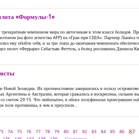
илота «Формулы-1»
и трехкратным чемпионом мира по автогонкам в этом классе болидов. Пр
милтоном (на фото агентства AFP) на «Гран-при США». Партнер Льюиса п
олил ему обойти себя, и за три этапа до окончания чемпионата обеспечи
л пилот «Феррари» Себастьян Феттель, а болид россиянина Даниила Квя
листы
 Новой Зеландии. Их противостояние завершилось в пользу островитян (
ых Аргентины и Австралии, которые сражались в воскресенье, сильнее вы
 со счетом 29:15. Что любопытно, в обоих полуфиналах проигравшие на
ное поле противника, в чем и преуспели…
87
73
74
75
76
77
78
79
80
81
82
83
84
85
86
135
136
137
138
139
Следующая