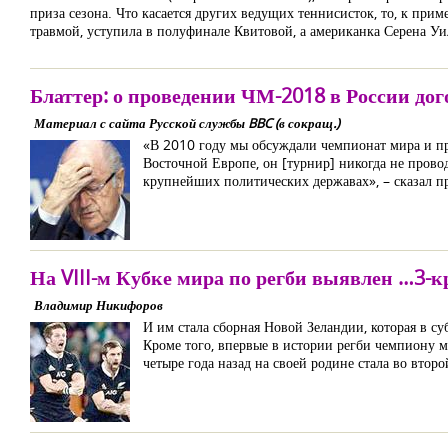
приза сезона. Что касается других ведущих теннисисток, то, к при
травмой, уступила в полуфинале Квитовой, а американка Серена Уил
Блаттер: о проведении ЧМ-2018 в России дог
Материал с сайта Русской службы BBC (в сокращ.)
«В 2010 году мы обсуждали чемпионат мира и пр
Восточной Европе, он [турнир] никогда не прово
крупнейших политических державах», – сказал пр
На VIII-м Кубке мира по регби выявлен …3-
Владимир Никифоров
И им стала сборная Новой Зеландии, которая в с
Кроме того, впервые в истории регби чемпиону м
четыре года назад на своей родине стала во втор