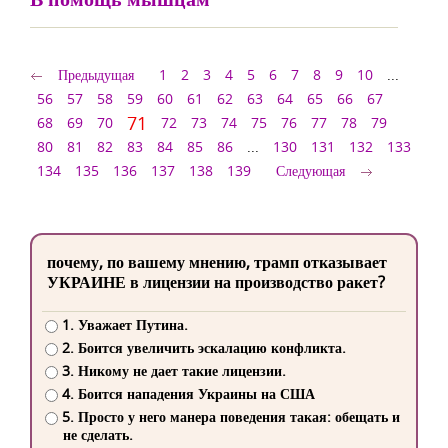
Предыдущая
1
2
3
4
5
6
7
8
9
10
...
56
57
58
59
60
61
62
63
64
65
66
67
71
68
69
70
72
73
74
75
76
77
78
79
80
81
82
83
84
85
86
...
130
131
132
133
134
135
136
137
138
139
Следующая
почему, по вашему мнению, трамп отказывает
УКРАИНЕ в лицензии на производство ракет?
1. Уважает Путина.
2. Боится увеличить эскалацию конфликта.
3. Никому не дает такие лицензии.
4. Боится нападения Украины на США
5. Просто у него манера поведения такая: обещать и
не сделать.