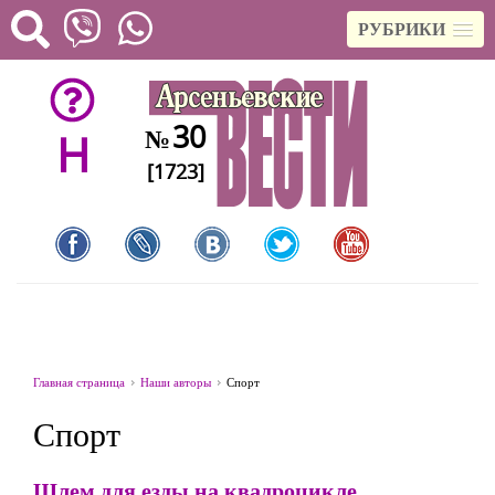
РУБРИКИ
30
№
H
[1723]
Главная страница
Наши авторы
Спорт
Спорт
Шлем для езды на квадроцикле