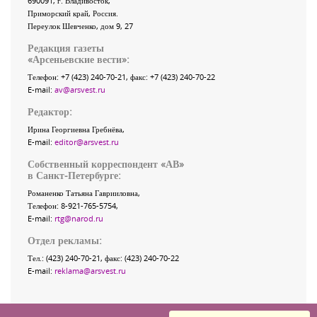
690091
, г.
Владивосток
,
Приморский край
,
Россия
.
Переулок Шевченко
, дом 9, 27
Редакция газеты
«
Арсеньевские вести
»:
Телефон:
+7 (423) 240-70-21
, факс:
+7 (423) 240-70-22
E-mail:
av@arsvest.ru
Редактор:
Ирина Георгиевна Гребнёва,
E-mail:
editor@arsvest.ru
Собственный корреспондент «АВ»
в Санкт-Петербурге:
Романенко Татьяна Гаврииловна,
Телефон: 8-921-765-5754,
E-mail:
rtg@narod.ru
Отдел рекламы:
Тел.: (423) 240-70-21, факс: (423) 240-70-22
E-mail:
reklama@arsvest.ru