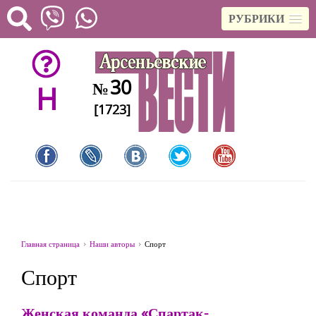
РУБРИКИ
30
№
H
[1723]
Главная страница
Наши авторы
Спорт
Спорт
Женская команда «Спартак-