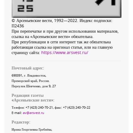
© Арсеньевские вести, 1992—2022. Индекс подписки:
П2436
При перепечатке и при другом использовании материалов,
ссылка на «Арсеньевские вести» обязательна.
При републикации в сети интернет так же обязательна
работающая ссылка на оригинал статьи, или на главную
страницу сайта:
https://www.arsvest.ru/
Почтовый адрес:
690091
, г.
Владивосток
,
Приморский край
,
Россия
.
Переулок Шевченко
, дом 9, 27
Редакция газеты
«
Арсеньевские вести
»:
Телефон:
+7 (423) 240-70-21
, факс:
+7 (423) 240-70-22
E-mail:
av@arsvest.ru
Редактор:
Ирина Георгиевна Гребнёва,