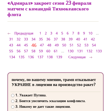
«Адмирал» закроет сезон 23 февраля
матчем с командой Тихоокеанского
флота
Предыдущая
1
2
3
4
5
6
7
8
9
10
...
31
32
33
34
35
36
37
38
39
40
41
42
46
43
44
45
47
48
49
50
51
52
53
54
55
56
57
58
59
60
61
...
130
131
132
133
134
135
136
137
138
139
Следующая
почему, по вашему мнению, трамп отказывает
УКРАИНЕ в лицензии на производство ракет?
1. Уважает Путина.
2. Боится увеличить эскалацию конфликта.
3. Никому не дает такие лицензии.