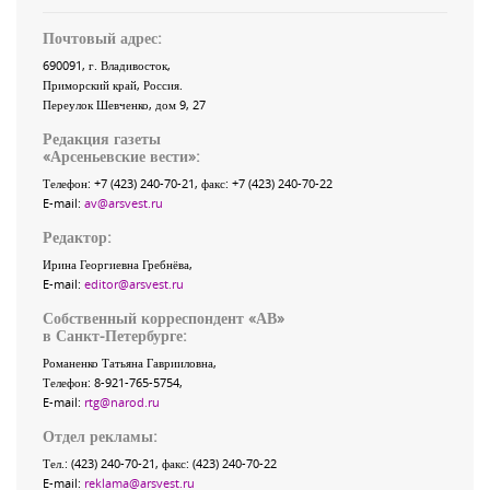
Почтовый адрес:
690091
, г.
Владивосток
,
Приморский край
,
Россия
.
Переулок Шевченко
, дом 9, 27
Редакция газеты
«
Арсеньевские вести
»:
Телефон:
+7 (423) 240-70-21
, факс:
+7 (423) 240-70-22
E-mail:
av@arsvest.ru
Редактор:
Ирина Георгиевна Гребнёва,
E-mail:
editor@arsvest.ru
Собственный корреспондент «АВ»
в Санкт-Петербурге:
Романенко Татьяна Гаврииловна,
Телефон: 8-921-765-5754,
E-mail:
rtg@narod.ru
Отдел рекламы:
Тел.: (423) 240-70-21, факс: (423) 240-70-22
E-mail:
reklama@arsvest.ru