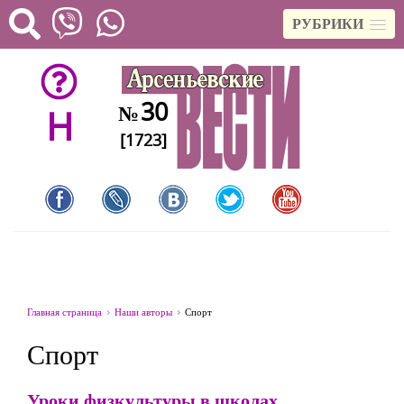
РУБРИКИ
30
№
H
[1723]
Главная страница
Наши авторы
Спорт
Спорт
Уроки физкультуры в школах