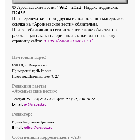
© Арсеньевские вести, 1992—2022. Индекс подписки:
П2436
При перепечатке и при другом использовании материалов,
ссылка на «Арсеньевские вести» обязательна.
При републикации в сети интернет так же обязательна
работающая ссылка на оригинал статьи, или на главную
страницу сайта:
https://www.arsvest.ru/
Почтовый адрес:
690091
, г.
Владивосток
,
Приморский край
,
Россия
.
Переулок Шевченко
, дом 9, 27
Редакция газеты
«
Арсеньевские вести
»:
Телефон:
+7 (423) 240-70-21
, факс:
+7 (423) 240-70-22
E-mail:
av@arsvest.ru
Редактор:
Ирина Георгиевна Гребнёва,
E-mail:
editor@arsvest.ru
Собственный корреспондент «АВ»