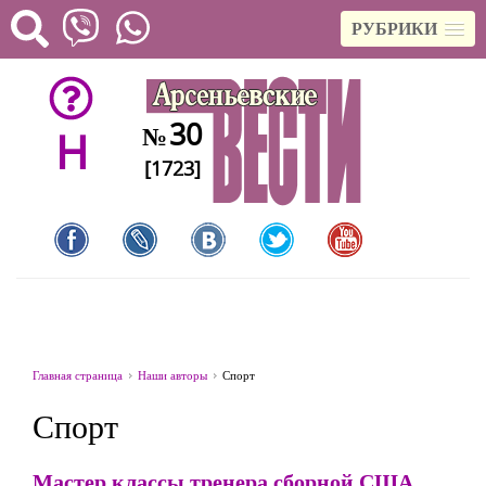
РУБРИКИ
30
№
H
[1723]
Главная страница
Наши авторы
Спорт
Спорт
Мастер классы тренера сборной США