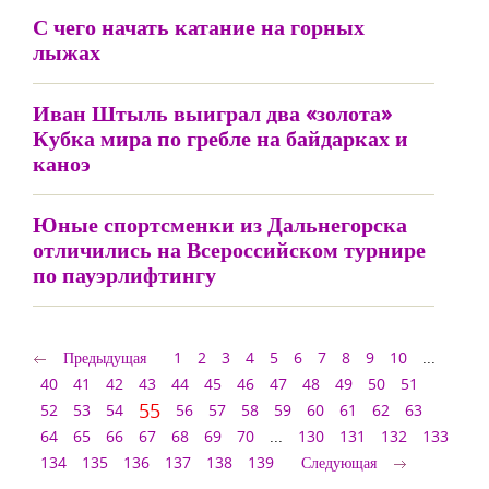
С чего начать катание на горных
лыжах
Иван Штыль выиграл два «золота»
Кубка мира по гребле на байдарках и
каноэ
Юные спортсменки из Дальнегорска
отличились на Всероссийском турнире
по пауэрлифтингу
Предыдущая
1
2
3
4
5
6
7
8
9
10
...
40
41
42
43
44
45
46
47
48
49
50
51
55
52
53
54
56
57
58
59
60
61
62
63
64
65
66
67
68
69
70
...
130
131
132
133
134
135
136
137
138
139
Следующая