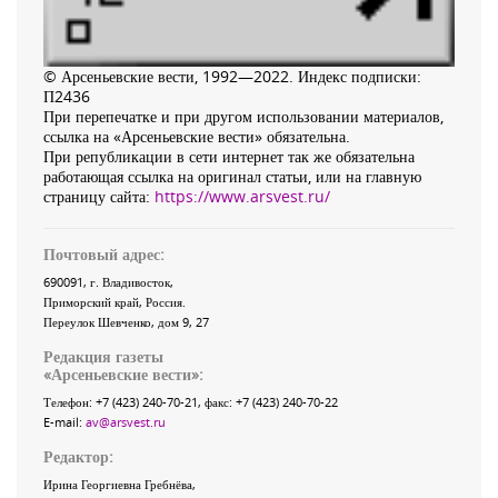
© Арсеньевские вести, 1992—2022. Индекс подписки:
П2436
При перепечатке и при другом использовании материалов,
ссылка на «Арсеньевские вести» обязательна.
При републикации в сети интернет так же обязательна
работающая ссылка на оригинал статьи, или на главную
страницу сайта:
https://www.arsvest.ru/
Почтовый адрес:
690091
, г.
Владивосток
,
Приморский край
,
Россия
.
Переулок Шевченко
, дом 9, 27
Редакция газеты
«
Арсеньевские вести
»:
Телефон:
+7 (423) 240-70-21
, факс:
+7 (423) 240-70-22
E-mail:
av@arsvest.ru
Редактор:
Ирина Георгиевна Гребнёва,