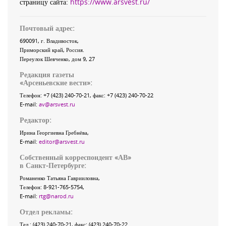
страницу сайта:
https://www.arsvest.ru/
Почтовый адрес:
690091
, г.
Владивосток
,
Приморский край
,
Россия
.
Переулок Шевченко
, дом 9, 27
Редакция газеты
«
Арсеньевские вести
»:
Телефон:
+7 (423) 240-70-21
, факс:
+7 (423) 240-70-22
E-mail:
av@arsvest.ru
Редактор:
Ирина Георгиевна Гребнёва,
E-mail:
editor@arsvest.ru
Собственный корреспондент «АВ»
в Санкт-Петербурге:
Романенко Татьяна Гаврииловна,
Телефон: 8-921-765-5754,
E-mail:
rtg@narod.ru
Отдел рекламы:
Тел.: (423) 240-70-21, факс: (423) 240-70-22