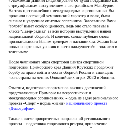
«Уважаемый Даниил Владимирович! От души поздравляю Вас
с триумфальным выступлением в австралийском Мельбурне.
На этих престижнейших международных соревнованиях Вы
проявили настоящий чемпионский характер и волю, были
сильнее и увереннее опытных соперников. Завоеванное Вами
“золото” имеет особую ценность, ведь оно стало первым в
классе “Лазер-радиал” за всю историю выступлений нашей
национальной сборной. И конечно, самые глубокие слова
признательности Вашим тренерам и наставникам. Желаю Вам
новых спортивных успехов и всего наилучшего!» – значится в
телеграмме.
После чемпионата мира спортсмен центра спортивной
подготовки Приморского края Даниил Крутских продолжит
борьбу за право войти в состав сборной России и защищать
честь страны на летних Олимпийских играх-2020 в Японии.
Отметим, подготовка спортсменов высших достижений,
представляющих Приморье на всероссийских и
международных соревнованиях, – одна из задач регионального
проекта «Спорт – норма жизни»
национального проекта
«Демография»
.
Также в числе приоритетных направлений регионального
проекта – подготовка спортивного резерва, привлечение