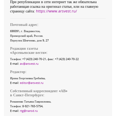
При републикации в сети интернет так же обязательна
работающая ссылка на оригинал статьи, или на главную
страницу сайта:
https://www.arsvest.ru/
Почтовый адрес:
690091
, г.
Владивосток
,
Приморский край
,
Россия
.
Переулок Шевченко
, дом 9, 27
Редакция газеты
«
Арсеньевские вести
»:
Телефон:
+7 (423) 240-70-21
, факс:
+7 (423) 240-70-22
E-mail:
av@arsvest.ru
Редактор:
Ирина Георгиевна Гребнёва,
E-mail:
editor@arsvest.ru
Собственный корреспондент «АВ»
в Санкт-Петербурге:
Романенко Татьяна Гаврииловна,
Телефон: 8-921-765-5754,
E-mail:
rtg@narod.ru