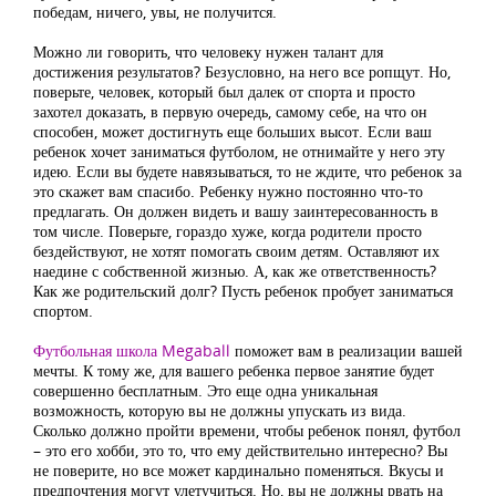
победам, ничего, увы, не получится.
Можно ли говорить, что человеку нужен талант для
достижения результатов? Безусловно, на него все ропщут. Но,
поверьте, человек, который был далек от спорта и просто
захотел доказать, в первую очередь, самому себе, на что он
способен, может достигнуть еще больших высот. Если ваш
ребенок хочет заниматься футболом, не отнимайте у него эту
идею. Если вы будете навязываться, то не ждите, что ребенок за
это скажет вам спасибо. Ребенку нужно постоянно что-то
предлагать. Он должен видеть и вашу заинтересованность в
том числе. Поверьте, гораздо хуже, когда родители просто
бездействуют, не хотят помогать своим детям. Оставляют их
наедине с собственной жизнью. А, как же ответственность?
Как же родительский долг? Пусть ребенок пробует заниматься
спортом.
Футбольная школа Megaball
поможет вам в реализации вашей
мечты. К тому же, для вашего ребенка первое занятие будет
совершенно бесплатным. Это еще одна уникальная
возможность, которую вы не должны упускать из вида.
Сколько должно пройти времени, чтобы ребенок понял, футбол
– это его хобби, это то, что ему действительно интересно? Вы
не поверите, но все может кардинально поменяться. Вкусы и
предпочтения могут улетучиться. Но, вы не должны рвать на