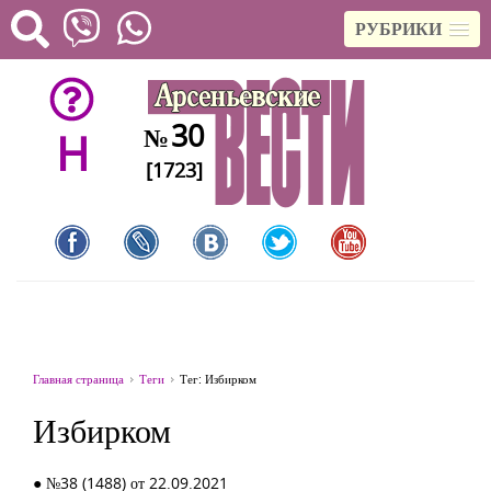
РУБРИКИ
30
№
H
[1723]
Главная страница
Теги
Тег: Избирком
Избирком
● №38 (1488) от 22.09.2021