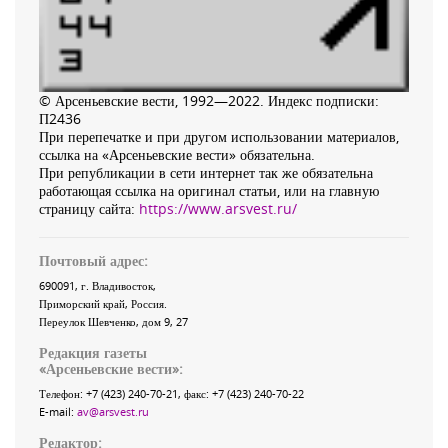
© Арсеньевские вести, 1992—2022. Индекс подписки:
П2436
При перепечатке и при другом использовании материалов,
ссылка на «Арсеньевские вести» обязательна.
При републикации в сети интернет так же обязательна
работающая ссылка на оригинал статьи, или на главную
страницу сайта:
https://www.arsvest.ru/
Почтовый адрес:
690091
, г.
Владивосток
,
Приморский край
,
Россия
.
Переулок Шевченко
, дом 9, 27
Редакция газеты
«
Арсеньевские вести
»:
Телефон:
+7 (423) 240-70-21
, факс:
+7 (423) 240-70-22
E-mail:
av@arsvest.ru
Редактор: