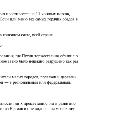
ая простирается на 11 часовых поясов,
Сочи или меню тех самых горячих обедов в
 конечном счете, всей стране.
е.
ослания, где Путин торжественно объявил о
ное звено было нещадно разрушено как раз
жители малых городов, поселков и деревень.
ной — в региональный или федеральный.
вности, ни к процветанию, ни к развитию.
о из Кремля их не видно, а на местах нет