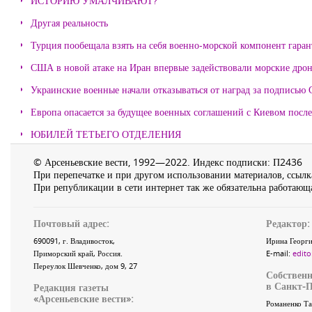
ИСТОРИЮ УМАЛЧИВАЮТ?
Другая реальность
Турция пообещала взять на себя военно-морской компонент гара
США в новой атаке на Иран впервые задействовали морские дро
Украинские военные начали отказываться от наград за подписью 
Европа опасается за будущее военных соглашений с Киевом после
ЮБИЛЕЙ ТЕТЬЕГО ОТДЕЛЕНИЯ
© Арсеньевские вести, 1992—2022. Индекс подписки: П2436
При перепечатке и при другом использовании материалов, ссылка
При републикации в сети интернет так же обязательна работающа
Почтовый адрес:
Редактор:
690091
, г.
Владивосток
,
Ирина Георги
Приморский край
,
Россия
.
E-mail:
edito
Переулок Шевченко
, дом 9, 27
Собственн
в Санкт-П
Редакция газеты
«
Арсеньевские вести
»:
Романенко Та