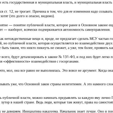
 есть государственная и муниципальная власть, и муниципальная власть п
я ст. 12, не трогает. Причина в том, что для ее изменения надо созыват
отят (это долго и опасно, видимо).
ятие — понятие публичной власти, которое ранее в Основном законе еще 
ет — наоборот, всячески подчеркивается автономность самоуправления.
к нетождественные вещи и, вроде, не предлагает сделать МСУ частью го
й, но публичной власти, которая осуществляется во взаимодействии двух 
ыть таким, что никто пикнуть не сможет, а уже, тем более, проявить ка
всего, будут детализировать в законе № 131-ФЗ, и под них будет легко
я «эффективности» взаимодействия с госорганами.
о, мол, она все равно не выполнялась. Это вовсе не аргумент. Когда она
ывать уже, что Основной закон страны нелегитимен. А это намного слож
ь публичной власти, можно начинать предъявлять за каждую яму лично П
и хутор в нашей стране. Ведь люди, которые там живут, права на самосто
 не доверяем. Инициатива наказуема. Начальник знает лучше. Оно и по