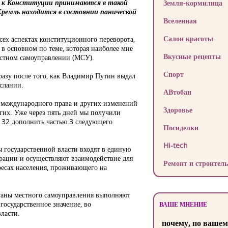
и к Конституции принимаются в такой
Земля-кормилица
Кремль находится в состоянии панической
Вселенная
Салон красоты
всех аспектах конституционного переворота,
 в основном по теме, которая наиболее мне
Вкусные рецепты
естном самоуправлении (МСУ).
Спорт
разу после того, как Владимир Путин выдал
ослании.
АВтобан
а международного права и других изменений
Здоровье
гих. Уже через пять дней мы получили
 132 дополнить частью 3 следующего
Посиделки
Hi-tech
ы государственной власти входят в единую
рации и осуществляют взаимодействие для
Ремонт и строитель
ресах населения, проживающего на
рганы местного самоуправления выполняют
осударственное значение, во
ВАШЕ МНЕНИЕ
ласти.
почему, по вашем