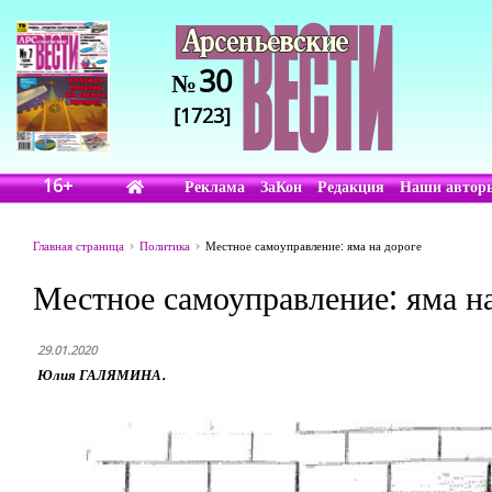
30
№
[1723]
16+
Реклама
ЗаКон
Редакция
Наши автор
Главная страница
Политика
Местное самоуправление: яма на дороге
Местное самоуправление: яма н
29.01.2020
Юлия ГАЛЯМИНА.