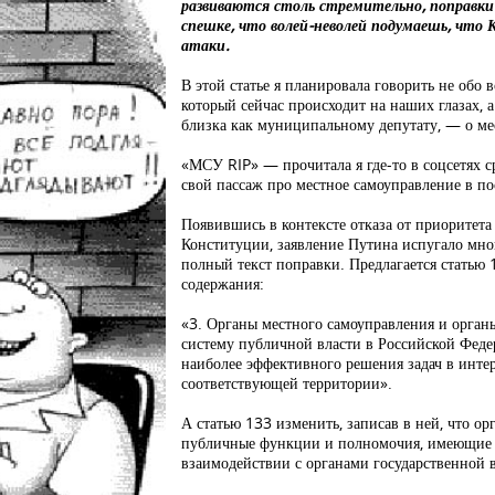
развиваются столь стремительно, поправк
спешке, что волей-неволей подумаешь, что 
атаки.
В этой статье я планировала говорить не обо 
который сейчас происходит на наших глазах, а
близка как муниципальному депутату, — о м
«МСУ RIP» — прочитала я где-то в соцсетях с
свой пассаж про местное самоуправление в п
Появившись в контексте отказа от приоритет
Конституции, заявление Путина испугало мно
полный текст поправки. Предлагается статью
содержания:
«3. Органы местного самоуправления и орган
систему публичной власти в Российской Феде
наиболее эффективного решения задач в инте
соответствующей территории».
А статью 133 изменить, записав в ней, что о
публичные функции и полномочия, имеющие г
взаимодействии с органами государственной в