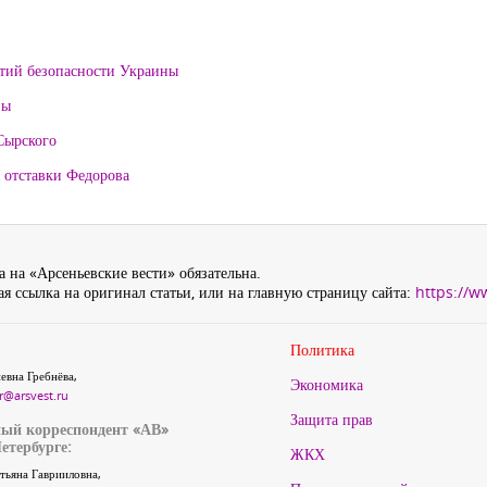
нтий безопасности Украины
ны
Сырского
 отставки Федорова
 на «Арсеньевские вести» обязательна.
я ссылка на оригинал статьи, или на главную страницу сайта:
https://w
Политика
евна Гребнёва,
Экономика
r@arsvest.ru
Защита прав
ый корреспондент «АВ»
етербурге:
ЖКХ
тьяна Гаврииловна,