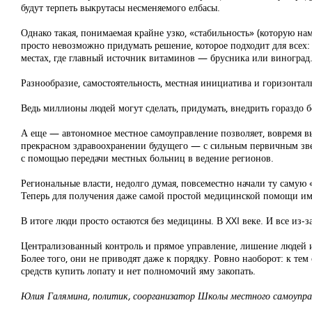
будут терпеть выкрутасы несменяемого елбасы.
Однако такая, понимаемая крайне узко, «стабильность» (которую на
просто невозможно придумать решение, которое подходит для всех
местах, где главный источник витаминов — брусника или виноград
Разнообразие, самостоятельность, местная инициатива и горизонтал
Ведь миллионы людей могут сделать, придумать, внедрить гораздо б
А еще — автономное местное самоуправление позволяет, вовремя вы
прекрасном здравоохранении будущего — с сильным первичным звен
с помощью передачи местных больниц в ведение регионов.
Региональные власти, недолго думая, повсеместно начали ту самую 
Теперь для получения даже самой простой медицинской помощи им 
В итоге люди просто остаются без медицины. В XXI веке. И все из-
Централизованный контроль и прямое управление, лишение людей и
Более того, они не приводят даже к порядку. Ровно наоборот: к тем
средств купить лопату и нет полномочий яму закопать.
Юлия Галямина, политик, соорганизатор Школы местного самоупр