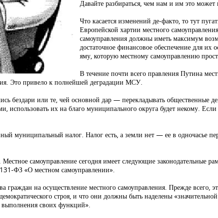
Давайте разбираться, чем нам и им это может 
Что касается изменений де-факто, то тут пуга
Европейской хартии местного самоуправления
самоуправления должны иметь максимум во
достаточное финансовое обеспечение для их 
яму, которую местному самоуправлению просто
В течение почти всего правления Путина мес
ния. Это привело к полнейшей деградации МСУ.
ь бездари или те, чей основной дар — перекладывать общественные ден
и, использовать их на благо муниципального округа будет некому. Если 
ый муниципальный налог. Налог есть, а земли нет — ее в одночасье пе
е. Местное самоуправление сегодня имеет следующие законодательные р
 131-ФЗ «О местном самоуправлении».
а граждан на осуществление местного самоуправления. Прежде всего, эт
демократического строя, и что они должны быть наделены «значительно
я выполнения своих функций».