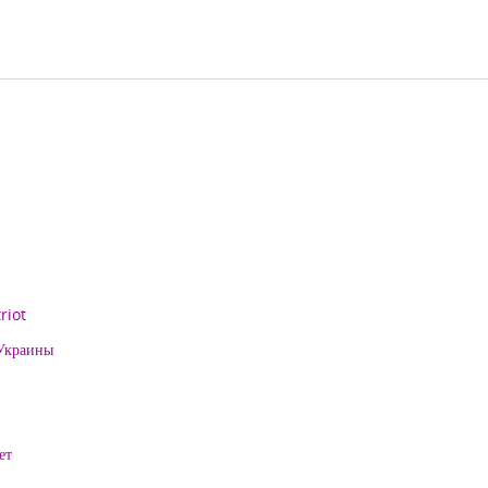
riot
 Украины
ет