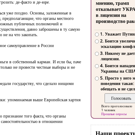
грозить: де-факто и де-юре.
мнению, трамп
отказывает УКР
ться уже поздно. Основы, заложенные в
в лицензии на
, предполагающие, что органы местного
производство рак
зможных публичных полномочий и
осуществления, давно заброшены в ту самую
1. Уважает Путин
 не на что закопать.
2. Боится увелич
тное самоуправление в России
эскалацию конфл
3. Никому не дает
лицензии.
ьги в собственный карман. И если бы, паче
4. Боится нападе
только не провести честные выборы и не
Украины на СШ
5. Просто у него 
редали государству, что сделало нищими
поведения такая:
обещать и не сдел
амки: упоминаемая выше Европейская хартия
Всего проголосовало
1 человек
Прошлые опросы
о признание того факта, что органы
й самостоятельностью в отношении
Наши проект