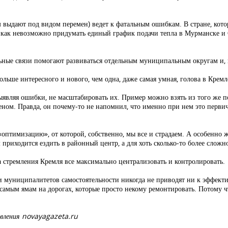
м выдают под видом перемен) ведет к фатальным ошибкам. В стране, котор
: как невозможно придумать единый график подачи тепла в Мурманске и 
.
ьные связи помогают развиваться отдельным муниципальным округам и, в
ольше интересного и нового, чем одна, даже самая умная, голова в Кремл
являя ошибки, не масштабировать их. Пример можно взять из того же п
ом. Правда, он почему-то не напомнил, что именно при нем это первич
«оптимизацию», от которой, собственно, мы все и страдаем. А особенно 
приходится ездить в районный центр, а для хоть сколько-то более слож
за стремления Кремля все максимально централизовать и контролировать.
 муниципалитетов самостоятельности никогда не приводят ни к эффекти
 самым ямам на дорогах, которые просто некому ремонтировать. Потому чт
авления novayagazeta.ru