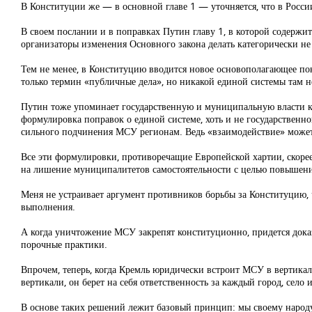
В Конституции же — в основной главе 1 — уточняется, что в России
В своем послании и в поправках Путин главу 1, в которой содержитс
организаторы изменения Основного закона делать категорически не х
Тем не менее, в Конституцию вводится новое основополагающее пон
только термин «публичные дела», но никакой единой системы там н
Путин тоже упоминает государственную и муниципальную власти ка
формулировка поправок о единой системе, хоть и не государственно
сильного подчинения МСУ регионам. Ведь «взаимодействие» может б
Все эти формулировки, противоречащие Европейской хартии, скорее 
на лишение муниципалитетов самостоятельности с целью повышени
Меня не устраивает аргумент противников борьбы за Конституцию, чт
выполнения.
А когда уничтожение МСУ закрепят конституционно, придется доказ
порочные практики.
Впрочем, теперь, когда Кремль юридически встроит МСУ в вертикал
вертикали, он берет на себя ответственность за каждый город, село 
В основе таких решений лежит базовый принцип: мы своему народу