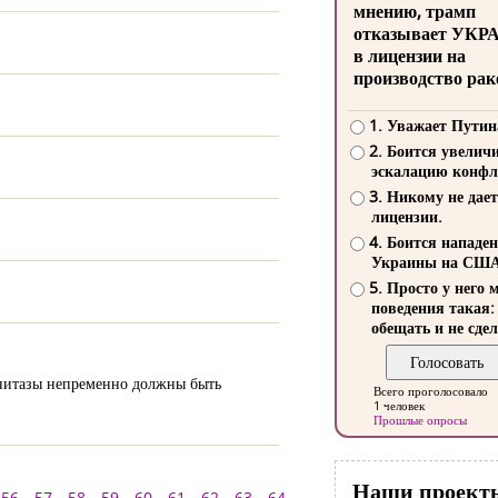
мнению, трамп
отказывает УКР
в лицензии на
производство рак
1. Уважает Путин
2. Боится увелич
эскалацию конфл
3. Никому не дает
лицензии.
4. Боится нападе
Украины на СШ
5. Просто у него 
поведения такая:
обещать и не сдел
 унитазы непременно должны быть
Всего проголосовало
1 человек
Прошлые опросы
Наши проект
56
57
58
59
60
61
62
63
64