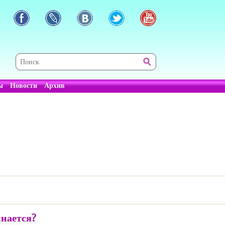
ы
Новости
Архив
инается?