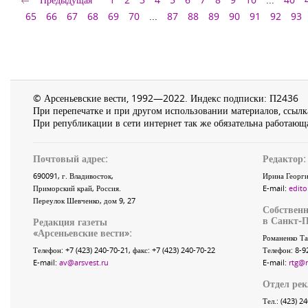
65
66
67
68
69
70
...
87
88
89
90
91
92
93
© Арсеньевские вести, 1992—2022. Индекс подписки: П2436
При перепечатке и при другом использовании материалов, ссылка
При републикации в сети интернет так же обязательна работающа
Почтовый адрес:
Редактор:
690091
, г.
Владивосток
,
Ирина Георги
Приморский край
,
Россия
.
E-mail:
edito
Переулок Шевченко
, дом 9, 27
Собственн
в Санкт-П
Редакция газеты
«
Арсеньевские вести
»:
Романенко Та
Телефон:
+7 (423) 240-70-21
, факс:
+7 (423) 240-70-22
Телефон: 8-9
E-mail:
av@arsvest.ru
E-mail:
rtg@
Отдел ре
Тел.: (423) 2