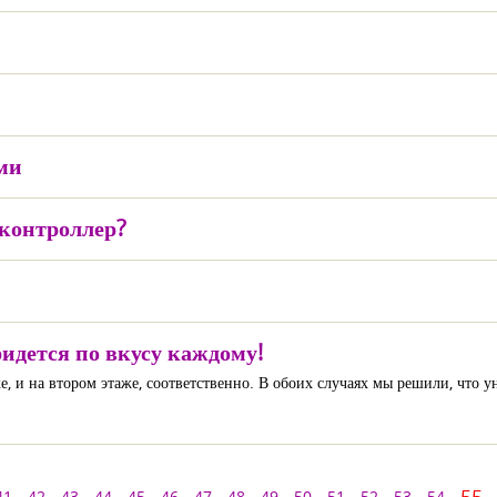
ми
контроллер?
идется по вкусу каждому!
е, и на втором этаже, соответственно. В обоих случаях мы решили, что
41
42
43
44
45
46
47
48
49
50
51
52
53
54