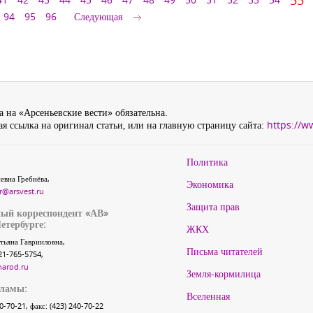
55
94
95
96
Следующая
 на «Арсеньевские вести» обязательна.
я ссылка на оригинал статьи, или на главную страницу сайта:
https://w
Политика
евна Гребнёва,
Экономика
r@arsvest.ru
Защита прав
ый корреспондент «АВ»
етербурге:
ЖКХ
тьяна Гаврииловна,
Письма читателей
21-765-5754,
narod.ru
Земля-кормилица
кламы:
Вселенная
40-70-21, факс: (423) 240-70-22