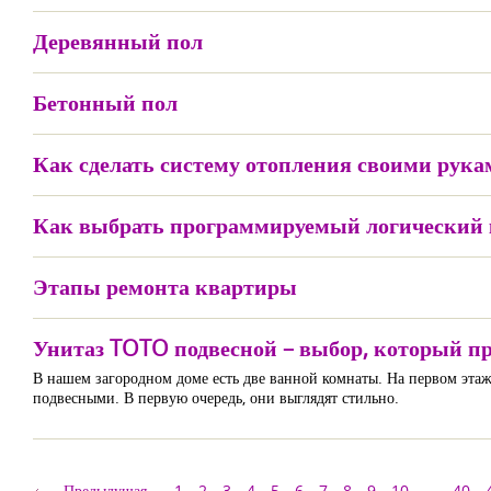
Деревянный пол
Бетонный пол
Как сделать систему отопления своими рука
Как выбрать программируемый логический 
Этапы ремонта квартиры
Унитаз TOTO подвесной – выбор, который пр
В нашем загородном доме есть две ванной комнаты. На первом этаж
подвесными. В первую очередь, они выглядят стильно.
Предыдущая
1
2
3
4
5
6
7
8
9
10
...
40