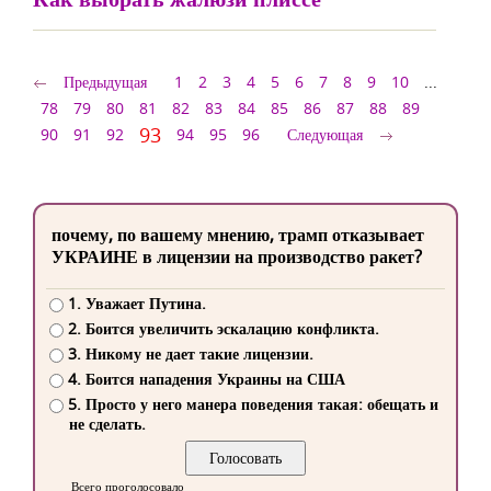
Предыдущая
1
2
3
4
5
6
7
8
9
10
...
78
79
80
81
82
83
84
85
86
87
88
89
93
90
91
92
94
95
96
Следующая
почему, по вашему мнению, трамп отказывает
УКРАИНЕ в лицензии на производство ракет?
1. Уважает Путина.
2. Боится увеличить эскалацию конфликта.
3. Никому не дает такие лицензии.
4. Боится нападения Украины на США
5. Просто у него манера поведения такая: обещать и
не сделать.
Всего проголосовало