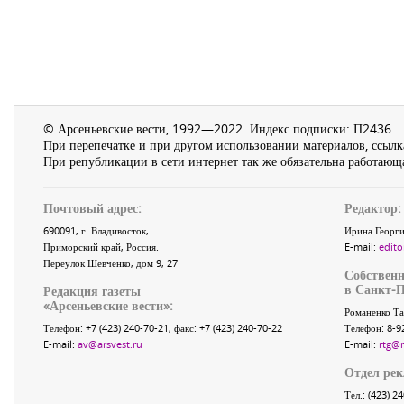
© Арсеньевские вести, 1992—2022. Индекс подписки: П2436
При перепечатке и при другом использовании материалов, ссылка
При републикации в сети интернет так же обязательна работающа
Почтовый адрес:
Редактор:
690091
, г.
Владивосток
,
Ирина Георги
Приморский край
,
Россия
.
E-mail:
edito
Переулок Шевченко
, дом 9, 27
Собственн
в Санкт-П
Редакция газеты
«
Арсеньевские вести
»:
Романенко Та
Телефон:
+7 (423) 240-70-21
, факс:
+7 (423) 240-70-22
Телефон: 8-9
E-mail:
av@arsvest.ru
E-mail:
rtg@
Отдел ре
Тел.: (423) 2