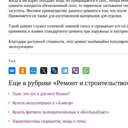
Когда в ангидрит попадает вода, он превращается в гипс, теперь не
цемента находится обезвоженный гипс, то первичное застывание смес
загустеть. Весомое преимущество данного цемента в том, что после
Применяется он также для изготовления материалов для отделки.
Такой цемент служит отличной заменой гипсу и превышает его по 
применять и взамен стандартного цемента при наружных и внутрен
Благодаря доступной стоимости, этот цемент необычайно популярен 
эксплуатацию.
Теги:
Еще в рубрике «Ремонт и строительство
Тали: что это и для чего Нужно?
Купить металлопрокат в «Алмиэр»
Купить фитинги полипропиленовые в «БелАкваПласт»
Характеристика георешеток: виды и типы