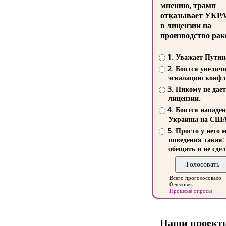
мнению, трамп
отказывает УКР
в лицензии на
производство рак
1. Уважает Путин
2. Боится увелич
эскалацию конфл
3. Никому не дает
лицензии.
4. Боится нападе
Украины на СШ
5. Просто у него 
поведения такая:
обещать и не сдел
Всего проголосовало
0 человек
Прошлые опросы
Наши проект