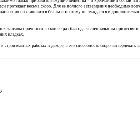
обходимо только прибавить вяжущие вещества – и крепчайший состав изгот
и протекает весьма скоро. Для ее полного затвердения необходимо всего
 нанесения он становится белым и поэтому не нуждается в дополнительн
показателям прочности во много раз благодаря специальным примесям и
них кладках.
в строительных работах и декоре, а его способность скоро затвердевать 
»