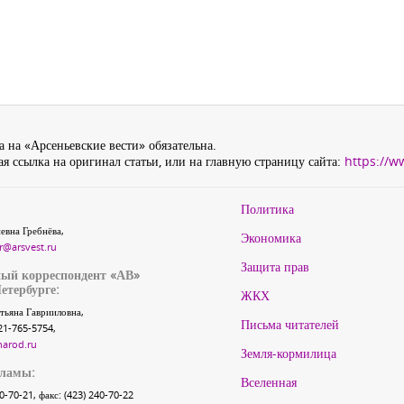
 на «Арсеньевские вести» обязательна.
я ссылка на оригинал статьи, или на главную страницу сайта:
https://w
Политика
евна Гребнёва,
Экономика
r@arsvest.ru
Защита прав
ый корреспондент «АВ»
етербурге:
ЖКХ
тьяна Гаврииловна,
Письма читателей
21-765-5754,
narod.ru
Земля-кормилица
кламы:
Вселенная
40-70-21, факс: (423) 240-70-22