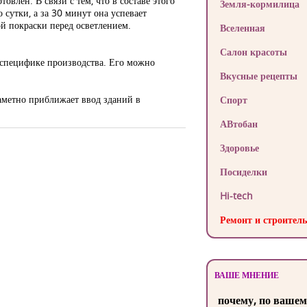
овлен. В связи с тем, что в составе этого
Земля-кормилица
 сутки, а за 30 минут она успевает
ой покраски перед осветлением.
Вселенная
Салон красоты
 специфике производства. Его можно
Вкусные рецепты
заметно приближает ввод зданий в
Спорт
АВтобан
Здоровье
Посиделки
Hi-tech
Ремонт и строитель
ВАШЕ МНЕНИЕ
почему, по вашем