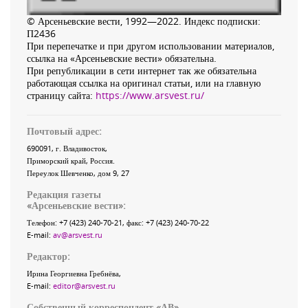
© Арсеньевские вести, 1992—2022. Индекс подписки:
П2436
При перепечатке и при другом использовании материалов,
ссылка на «Арсеньевские вести» обязательна.
При републикации в сети интернет так же обязательна
работающая ссылка на оригинал статьи, или на главную
страницу сайта:
https://www.arsvest.ru/
Почтовый адрес:
690091
, г.
Владивосток
,
Приморский край
,
Россия
.
Переулок Шевченко
, дом 9, 27
Редакция газеты
«
Арсеньевские вести
»:
Телефон:
+7 (423) 240-70-21
, факс:
+7 (423) 240-70-22
E-mail:
av@arsvest.ru
Редактор:
Ирина Георгиевна Гребнёва,
E-mail:
editor@arsvest.ru
Собственный корреспондент «АВ»