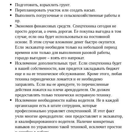
Подготовить, взрыхлить грунт.
Перепланировать участок или создать насып.
Выполнить погрузочные и сельскохозяйственные работы и
пр.
Экономия финансовых средств. Спецтехника сегодня не
просто дорогая, а очень дорогая. Ее покупка выгодна в том
случае, если она будет использоваться на постоянной
основе. В этом случае вложение денег быстро окупится.
Если экскаватор необходим только на небольшой период
времени или только для выполнения разовой работы,
гораздо выгоднее – взять его напрокат.
Исключение дополнительных трат. Если спецтехника будет
в вашей собственности, вам придется закладывать бюджет
еще и на ее техническое обслуживание. Кроме этого, любая
техника периодически ломается и ее необходимо
заправлять. Если вы ее арендуете, то перечисленные
действия ложатся на плечи арендодателя. Он должен
предоставлять только технически исправную технику.
Исключение необходимости найма водителя. Не в каждой
организации есть в штате сотрудник, которые
профессионально управляет спецтехникой. И этот факт
учли многие арендодатели: они предоставляет и экскаватор,
и квалифицированного водителя. Наличие конкретных
навыков по управлению такой техникой, исключит простои
и ошибки в работе.