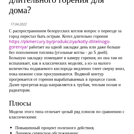
дома?
17.04.2022
С распространением белорусских котлов вопрос о переезде за
город перестал быть острым. Котел длительно горения
https://pkmercury.by/produkcziya/kotly-dlitelnogo-
goreniya/
работает на одной закладке день или даже больше
без пополнения топлива (угольные котлы - до 5 дней).
Большую закладку помещают в камеру горения, но она там не
вспыхивает, как в классических моделях, а из-за малого
количества подаваемого кислорода медленно тлеет сверху вниз,
пока нижние слои просушиваются. Водяной контур
прогревается от горения вырабатываемых в процессе газов.
Далее прогретая вода направляется к трубам, теплым полам и
радиаторам.
Плюсы
Модели этого типа отличает целый ряд плюсов по сравнению с
классическими:
Повышенный процент полезного действия;
Дешевое сервисное обслуживание;