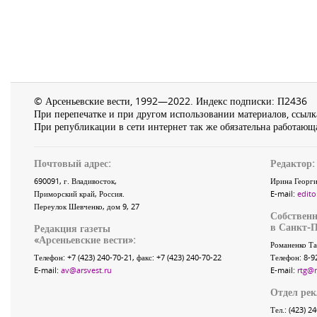
© Арсеньевские вести, 1992—2022. Индекс подписки: П2436
При перепечатке и при другом использовании материалов, ссылка
При републикации в сети интернет так же обязательна работающа
Почтовый адрес:
Редактор:
690091
, г.
Владивосток
,
Ирина Георги
Приморский край
,
Россия
.
E-mail:
edito
Переулок Шевченко
, дом 9, 27
Собственн
в Санкт-П
Редакция газеты
«
Арсеньевские вести
»:
Романенко Та
Телефон:
+7 (423) 240-70-21
, факс:
+7 (423) 240-70-22
Телефон: 8-9
E-mail:
av@arsvest.ru
E-mail:
rtg@
Отдел ре
Тел.: (423) 2