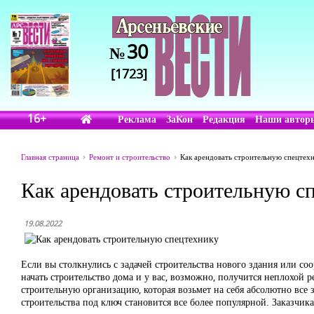
30
№
[1723]
16+
Реклама
ЗаКон
Редакция
Наши автор
Главная страница
Ремонт и строительство
Как арендовать строительную спецтех
Как арендовать строительную с
19.08.2022
Если вы столкнулись с задачей строительства нового здания или с
начать строительство дома и у вас, возможно, получится неплохой ре
строительную организацию, которая возьмет на себя абсолютно все 
строительства под ключ становится все более популярной. Заказчик