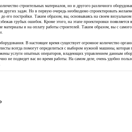
количество строительных материалов, но и другого различного оборудова
 других задач. Но в первую очередь необходимо спроектировать желаемо
 до его постройки. Таким образом, вы, основываясь на своем визуальном
избежав грубых ошибок. Кроме этого, на этапе проектировки появляется 
ые материалы и на оплату работы строителей. Таким образом, вы с самого
и.
борудования. В настоящее время существует огромное количество орган
листы всегда помогут определиться с выбором нужной машины, которая
ложены услуги опытных операторов, владеющих управлением данным обо
чно не подведет вас во время работы. На самом деле, очень удобно польз
.
»