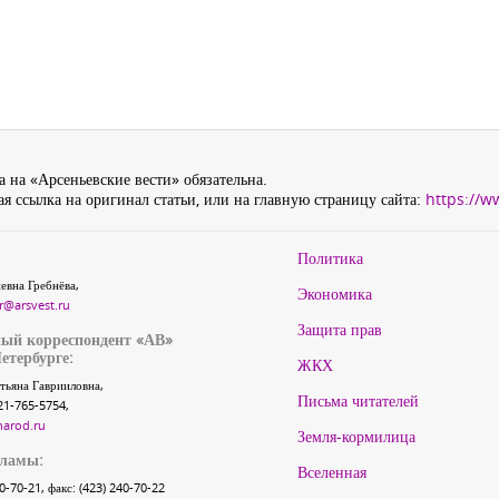
 на «Арсеньевские вести» обязательна.
я ссылка на оригинал статьи, или на главную страницу сайта:
https://w
Политика
евна Гребнёва,
Экономика
r@arsvest.ru
Защита прав
ый корреспондент «АВ»
етербурге:
ЖКХ
тьяна Гаврииловна,
Письма читателей
21-765-5754,
narod.ru
Земля-кормилица
кламы:
Вселенная
40-70-21, факс: (423) 240-70-22