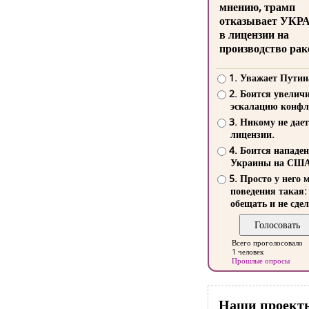
мнению, трамп
отказывает УКР
в лицензии на
производство рак
1. Уважает Путин
2. Боится увелич
эскалацию конфл
3. Никому не дает
лицензии.
4. Боится нападе
Украины на СШ
5. Просто у него 
поведения такая:
обещать и не сдел
Всего проголосовало
1 человек
Прошлые опросы
Наши проект