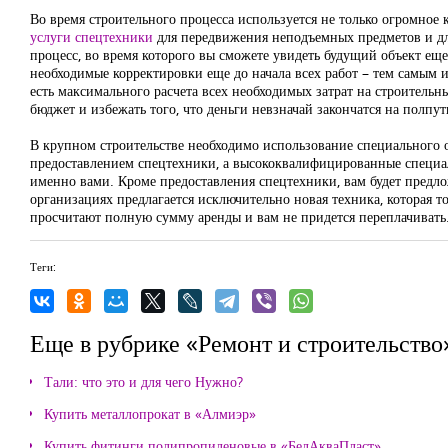
Во время строительного процесса используется не только огромное 
услуги спецтехники
для передвижения неподъемных предметов и для
процесс, во время которого вы сможете увидеть будущий объект еще
необходимые корректировки еще до начала всех работ – тем самым 
есть максимального расчета всех необходимых затрат на строительн
бюджет и избежать того, что деньги невзначай закончатся на полпут
В крупном строительстве необходимо использование специального о
предоставлением спецтехники, а высококвалифицированные специа
именно вами. Кроме предоставления спецтехники, вам будет пред
организациях предлагается исключительно новая техника, которая то
просчитают полную сумму аренды и вам не придется переплачивать
Теги:
Еще в рубрике «Ремонт и строительство
Тали: что это и для чего Нужно?
Купить металлопрокат в «Алмиэр»
Купить фитинги полипропиленовые в «БелАкваПласт»