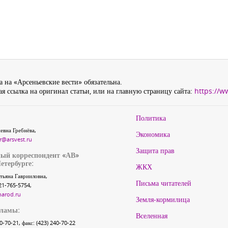
 на «Арсеньевские вести» обязательна.
я ссылка на оригинал статьи, или на главную страницу сайта:
https://w
Политика
евна Гребнёва,
Экономика
r@arsvest.ru
Защита прав
ый корреспондент «АВ»
етербурге:
ЖКХ
тьяна Гаврииловна,
Письма читателей
21-765-5754,
narod.ru
Земля-кормилица
кламы:
Вселенная
40-70-21, факс: (423) 240-70-22