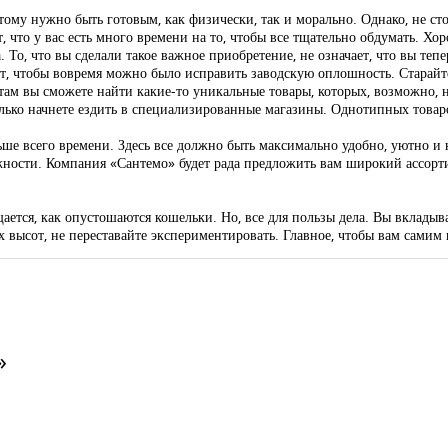
этому нужно быть готовым, как физически, так и морально. Однако, не с
ит, что у вас есть много времени на то, чтобы все тщательно обдумать. Хо
. То, что вы сделали такое важное приобретение, не означает, что вы теп
ует, чтобы вовремя можно было исправить заводскую оплошность. Старайт
там вы сможете найти какие-то уникальные товары, которых, возможно, 
олько начнете ездить в специализированные магазины. Однотипных товар
льше всего времени. Здесь все должно быть максимально удобно, уютно и 
ности. Компания «Сантемо» будет рада предложить вам широкий ассорт
ется, как опустошаются кошельки. Но, все для пользы дела. Вы вкладыва
ых высот, не переставайте экспериментировать. Главное, чтобы вам самим 
»