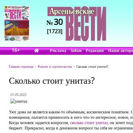
30
№
[1723]
16+
Реклама
ЗаКон
Редакция
Наши автор
Главная страница
Ремонт и строительство
Сколько стоит унитаз?
Сколько стоит унитаз?
01.05.2022
Уют дома не является каким-то объемным, космическим понятием. Он
помещения, пытается привносить в него что-то интересное, новое, н
Когда человек задается вопросом,
сколько стоит унитаз
, он хочет по
бюджет. Прекрасно, когда в денежном вопросе ты себя не ограничи