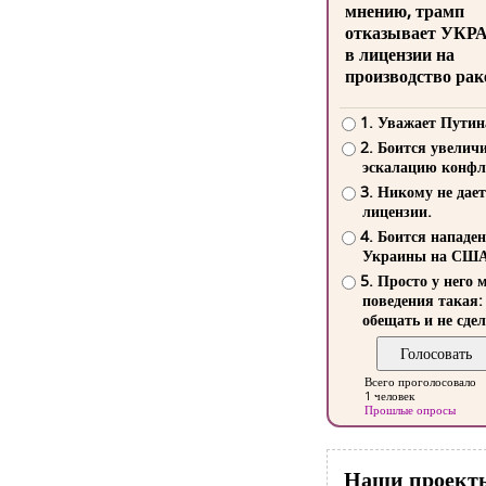
мнению, трамп
отказывает УКР
в лицензии на
производство рак
1. Уважает Путин
2. Боится увелич
эскалацию конфл
3. Никому не дает
лицензии.
4. Боится нападе
Украины на СШ
5. Просто у него 
поведения такая:
обещать и не сдел
Всего проголосовало
1 человек
Прошлые опросы
Наши проект