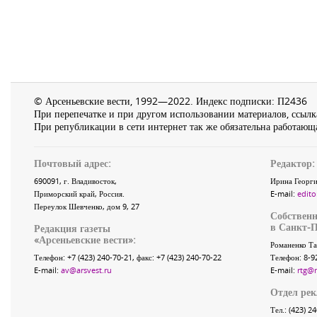
© Арсеньевские вести, 1992—2022. Индекс подписки: П2436
При перепечатке и при другом использовании материалов, ссылка
При републикации в сети интернет так же обязательна работающа
Почтовый адрес:
Редактор:
690091
, г.
Владивосток
,
Ирина Георги
Приморский край
,
Россия
.
E-mail:
edito
Переулок Шевченко
, дом 9, 27
Собственн
в Санкт-П
Редакция газеты
«
Арсеньевские вести
»:
Романенко Та
Телефон:
+7 (423) 240-70-21
, факс:
+7 (423) 240-70-22
Телефон: 8-9
E-mail:
av@arsvest.ru
E-mail:
rtg@
Отдел ре
Тел.: (423) 2