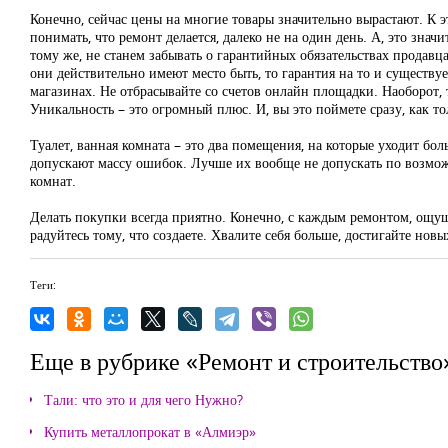
Конечно, сейчас цены на многие товары значительно вырастают. К 
понимать, что ремонт делается, далеко не на один день. А, это знач
тому же, не станем забывать о гарантийных обязательствах продавца
они действительно имеют место быть, то гарантия на то и существ
магазинах. Не отбрасывайте со счетов онлайн площадки. Наоборот, 
Уникальность – это огромный плюс. И, вы это поймете сразу, как т
Туалет, ванная комната – это два помещения, на которые уходит бо
допускают массу ошибок. Лучше их вообще не допускать по возмож
комнат.
Делать покупки всегда приятно. Конечно, с каждым ремонтом, ощуща
радуйтесь тому, что создаете. Хвалите себя больше, достигайте нов
Теги:
Еще в рубрике «Ремонт и строительство
Тали: что это и для чего Нужно?
Купить металлопрокат в «Алмиэр»