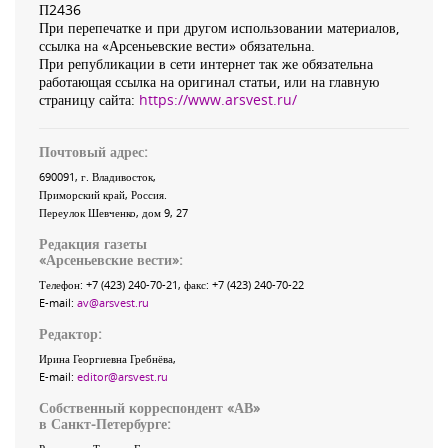
П2436
При перепечатке и при другом использовании материалов,
ссылка на «Арсеньевские вести» обязательна.
При републикации в сети интернет так же обязательна
работающая ссылка на оригинал статьи, или на главную
страницу сайта:
https://www.arsvest.ru/
Почтовый адрес:
690091
, г.
Владивосток
,
Приморский край
,
Россия
.
Переулок Шевченко
, дом 9, 27
Редакция газеты
«
Арсеньевские вести
»:
Телефон:
+7 (423) 240-70-21
, факс:
+7 (423) 240-70-22
E-mail:
av@arsvest.ru
Редактор:
Ирина Георгиевна Гребнёва,
E-mail:
editor@arsvest.ru
Собственный корреспондент «АВ»
в Санкт-Петербурге: