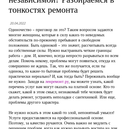
тонкостях ремонта
20.04.2022
Одиночество – приговор ли это? Таким вопросом задаются
многие женщины, которые в силу каких-то неведомых
обстоятельств по-прежнему пребывают в свободном
положении. Быть одинокой – это значит, рассчитывать всегда
на собственные силы. Нужно выстраивать четкие границы:
работа – дом. И, конечно, всегда непросто разрываться по всем
делам. Помочь некому, проблемы могут появиться, откуда их
совершенно не ждешь. Так, что же получается, если ты
одинока, то какие-то бытовые проблемы будет решить
практически нереально? И, как тогда быть? Переживать вообще
не нужно. Заходя на
ленремонт.ру
, вы можете узнать, какой
перечень услуг вам могут оказать на платной основе. Кто-то
скажет, какой в этом смысл, незнакомый тебе человек будет
делать ремонт, устранять неполадки с сантехникой. Или еще,
проблемы другого характера.
Не нужно искать в этом какой-то злой, непонятный умысел!
Услуги предоставляются на профессиональной основе.
Поэтому, за качество ручаются. Очень важно не медлить с
решением проблем, когда как нужно вызывать мастера на дом.