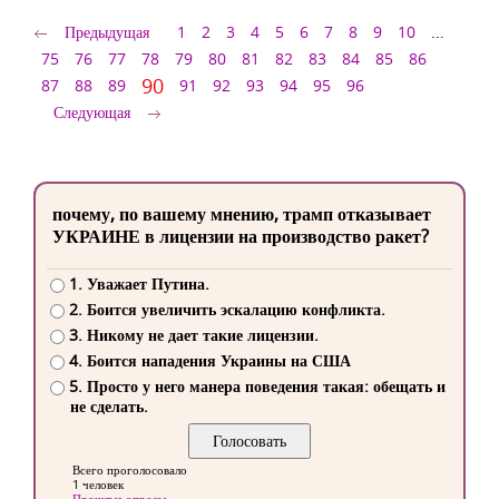
Предыдущая
1
2
3
4
5
6
7
8
9
10
...
75
76
77
78
79
80
81
82
83
84
85
86
90
87
88
89
91
92
93
94
95
96
Следующая
почему, по вашему мнению, трамп отказывает
УКРАИНЕ в лицензии на производство ракет?
1. Уважает Путина.
2. Боится увеличить эскалацию конфликта.
3. Никому не дает такие лицензии.
4. Боится нападения Украины на США
5. Просто у него манера поведения такая: обещать и
не сделать.
Всего проголосовало
1 человек
Прошлые опросы