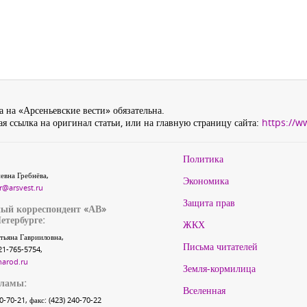
 на «Арсеньевские вести» обязательна.
я ссылка на оригинал статьи, или на главную страницу сайта:
https://w
Политика
евна Гребнёва,
Экономика
r@arsvest.ru
Защита прав
ый корреспондент «АВ»
етербурге:
ЖКХ
тьяна Гаврииловна,
Письма читателей
21-765-5754,
narod.ru
Земля-кормилица
кламы:
Вселенная
40-70-21, факс: (423) 240-70-22