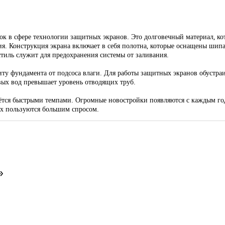
.
к в сфере технологии защитных экранов. Это долговечный материал, ко
я. Конструкция экрана включает в себя полотна, которые оснащены шип
тиль служит для предохранения системы от заливания.
у фундамента от подсоса влаги. Для работы защитных экранов обустраи
овых вод превышает уровень отводящих труб.
ётся быстрыми темпами. Огромные новостройки появляются с каждым год
ах пользуются большим спросом.
»