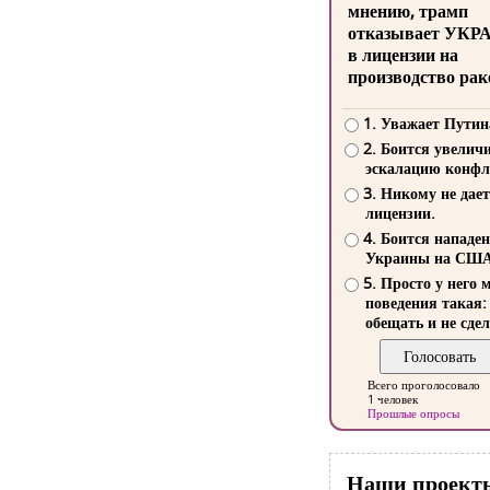
мнению, трамп
отказывает УКР
в лицензии на
производство рак
1. Уважает Путин
2. Боится увелич
эскалацию конфл
3. Никому не дает
лицензии.
4. Боится нападе
Украины на СШ
5. Просто у него 
поведения такая:
обещать и не сдел
Всего проголосовало
1 человек
Прошлые опросы
Наши проект