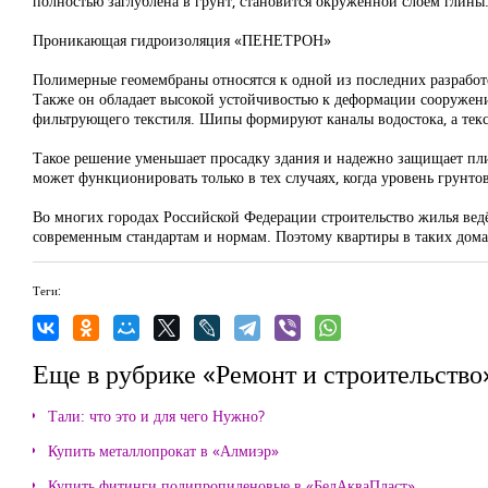
полностью заглублена в грунт, становится окруженной слоем глины
Проникающая гидроизоляция «ПЕНЕТРОН»
Полимерные геомембраны относятся к одной из последних разработо
Также он обладает высокой устойчивостью к деформации сооружени
фильтрующего текстиля. Шипы формируют каналы водостока, а текс
Такое решение уменьшает просадку здания и надежно защищает плит
может функционировать только в тех случаях, когда уровень грунт
Во многих городах Российской Федерации строительство жилья вед
современным стандартам и нормам. Поэтому квартиры в таких дом
Теги:
Еще в рубрике «Ремонт и строительство
Тали: что это и для чего Нужно?
Купить металлопрокат в «Алмиэр»
Купить фитинги полипропиленовые в «БелАкваПласт»