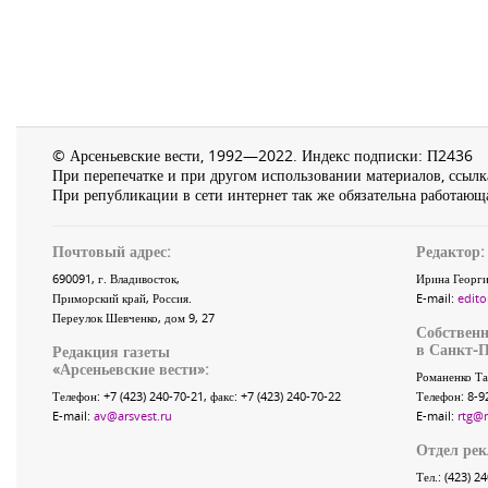
© Арсеньевские вести, 1992—2022. Индекс подписки: П2436
При перепечатке и при другом использовании материалов, ссылка
При републикации в сети интернет так же обязательна работающа
Почтовый адрес:
Редактор:
690091
, г.
Владивосток
,
Ирина Георги
Приморский край
,
Россия
.
E-mail:
edito
Переулок Шевченко
, дом 9, 27
Собственн
в Санкт-П
Редакция газеты
«
Арсеньевские вести
»:
Романенко Та
Телефон:
+7 (423) 240-70-21
, факс:
+7 (423) 240-70-22
Телефон: 8-9
E-mail:
av@arsvest.ru
E-mail:
rtg@
Отдел ре
Тел.: (423) 2