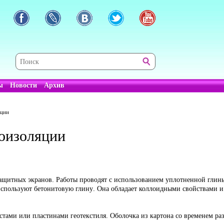
ы
Новости
Архив
яции
оизоляции
ащитных экранов. Работы проводят с использованием уплотненной глин
используют бетонитовую глину. Она обладает коллоидными свойствами и 
ми или пластинами геотекстиля. Оболочка из картона со временем разла