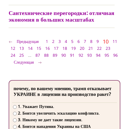
Сантехнические перегородки: отличная
экономия в больших масштабах
10
Предыдущая
1
2
3
4
5
6
7
8
9
11
12
13
14
15
16
17
18
19
20
21
22
23
24
25
...
87
88
89
90
91
92
93
94
95
96
Следующая
почему, по вашему мнению, трамп отказывает
УКРАИНЕ в лицензии на производство ракет?
1. Уважает Путина.
2. Боится увеличить эскалацию конфликта.
3. Никому не дает такие лицензии.
4. Боится нападения Украины на США