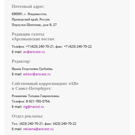
Почтовый адрес:
690091
, г.
Владивосток
,
Приморский край
,
Россия
.
Переулок Шевченко
, дом 9, 27
Редакция газеты
«
Арсеньевские вести
»:
Телефон:
+7 (423) 240-70-21
, факс:
+7 (423) 240-70-22
E-mail:
av@arsvest.ru
Редактор:
Ирина Георгиевна Гребнёва,
E-mail:
editor@arsvest.ru
Собственный корреспондент «АВ»
в Санкт-Петербурге:
Романенко Татьяна Гаврииловна,
Телефон: 8-921-765-5754,
E-mail:
rtg@narod.ru
Отдел рекламы:
Тел.: (423) 240-70-21, факс: (423) 240-70-22
E-mail:
reklama@arsvest.ru