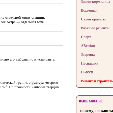
Земля-кормилица
Вселенная
вид отдельной мини-станции,
Салон красоты
илос Астра
— отдельная тема.
Вкусные рецепты
Спорт
АВтобан
Здоровье
льно его выбрать, но и установить.
Посиделки
Hi-tech
Ремонт и строитель
лической группе, структура которого
3
 1см
. По прочности наиболее твердым
ВАШЕ МНЕНИЕ
почему, по вашем