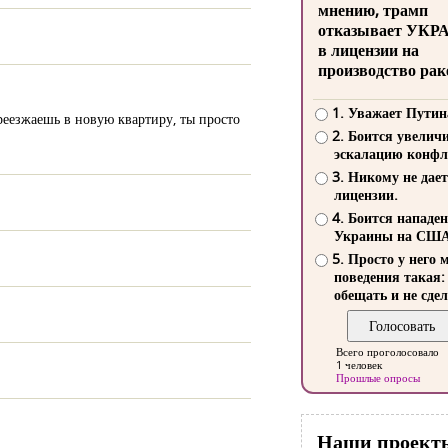
мнению, трамп
отказывает УКР
в лицензии на
производство рак
1. Уважает Путин
реезжаешь в новую квартиру, ты просто
2. Боится увелич
эскалацию конфл
3. Никому не дает
лицензии.
4. Боится нападе
Украины на СШ
5. Просто у него 
поведения такая:
обещать и не сдел
Всего проголосовало
1 человек
Прошлые опросы
Наши проект