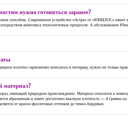
остям нужно готовиться заранее?
еским способом. Современное устройство «Астра» от «ЮНИЛОС» имеет 
а посредством комплекса технологичных процессов. А обслуживание Юн
маты
ерное полотно гармонично вписалось в интерьер, нужно не только прави
й материал?
нерал, имеющий природное происхождение. Материал относится к неметал
ается абразивным и имеет достаточно высокую плотность — 4 грамма на
деляется от красно-фиолетовых оттенков до темно-бордовых.