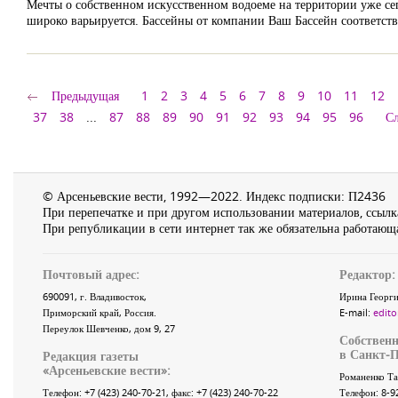
Мечты о собственном искусственном водоеме на территории уже сег
широко варьируется. Бассейны от компании Ваш Бассейн соответст
Предыдущая
1
2
3
4
5
6
7
8
9
10
11
12
37
38
...
87
88
89
90
91
92
93
94
95
96
С
© Арсеньевские вести, 1992—2022. Индекс подписки: П2436
При перепечатке и при другом использовании материалов, ссылка
При републикации в сети интернет так же обязательна работающа
Почтовый адрес:
Редактор:
690091
, г.
Владивосток
,
Ирина Георги
Приморский край
,
Россия
.
E-mail:
edito
Переулок Шевченко
, дом 9, 27
Собственн
в Санкт-П
Редакция газеты
«
Арсеньевские вести
»:
Романенко Та
Телефон:
+7 (423) 240-70-21
, факс:
+7 (423) 240-70-22
Телефон: 8-9