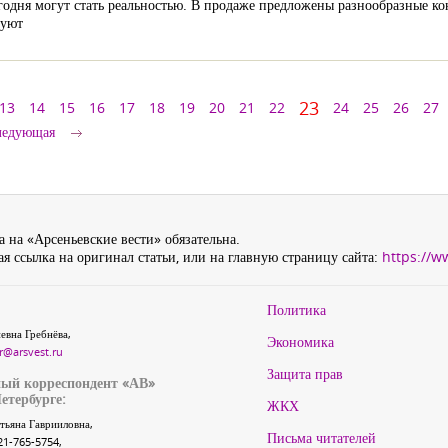
одня могут стать реальностью. В продаже предложены разнообразные ко
вуют
23
13
14
15
16
17
18
19
20
21
22
24
25
26
27
ледующая
 на «Арсеньевские вести» обязательна.
я ссылка на оригинал статьи, или на главную страницу сайта:
https://w
Политика
евна Гребнёва,
Экономика
r@arsvest.ru
Защита прав
ый корреспондент «АВ»
етербурге:
ЖКХ
тьяна Гаврииловна,
Письма читателей
21-765-5754,