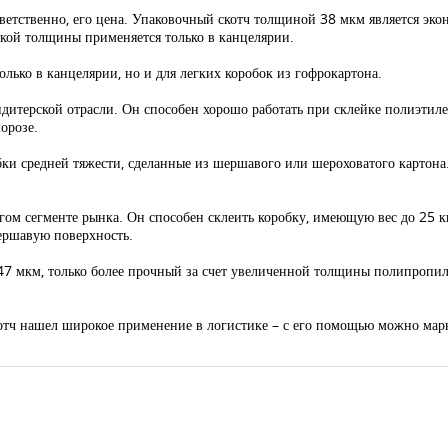
ветственно, его цена. Упаковочный скотч толщиной 38 мкм является эко
такой толщины применяется только в канцелярии.
ько в канцелярии, но и для легких коробок из гофрокартона.
итерской отрасли. Он способен хорошо работать при склейке полиэтилен
орозе.
ки средней тяжести, сделанные из шершавого или шероховатого картона.
ом сегменте рынка. Он способен склеить коробку, имеющую вес до 25 к
ершавую поверхность.
47 мкм, только более прочный за счет увеличенной толщины полипропил
котч нашел широкое применение в логистике – с его помощью можно мар