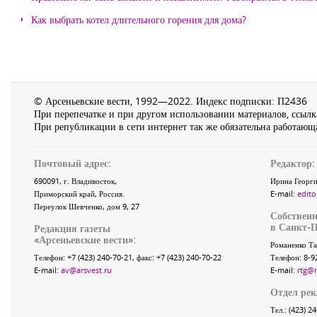
Как выбрать котел длительного горения для дома?
© Арсеньевские вести, 1992—2022. Индекс подписки: П2436
При перепечатке и при другом использовании материалов, ссылка
При републикации в сети интернет так же обязательна работающа
Почтовый адрес:
Редактор:
690091
, г.
Владивосток
,
Ирина Георги
Приморский край
,
Россия
.
E-mail:
edito
Переулок Шевченко
, дом 9, 27
Собственн
в Санкт-П
Редакция газеты
«
Арсеньевские вести
»:
Романенко Та
Телефон:
+7 (423) 240-70-21
, факс:
+7 (423) 240-70-22
Телефон: 8-9
E-mail:
av@arsvest.ru
E-mail:
rtg@
Отдел ре
Тел.: (423) 2