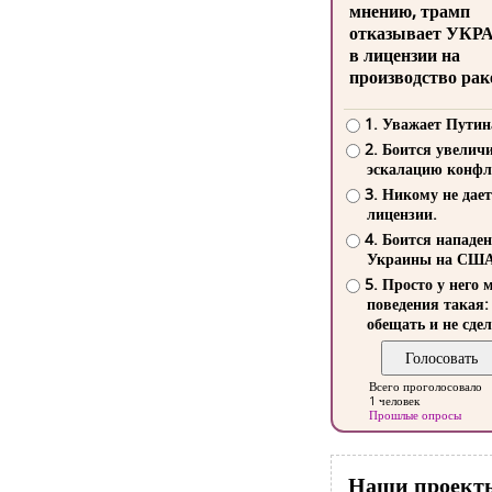
мнению, трамп
отказывает УКР
в лицензии на
производство рак
1. Уважает Путин
2. Боится увелич
эскалацию конфл
3. Никому не дает
лицензии.
4. Боится нападе
Украины на СШ
5. Просто у него 
поведения такая:
обещать и не сдел
Всего проголосовало
1 человек
Прошлые опросы
Наши проект