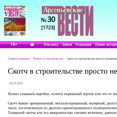
30
№
[1723]
16+
Реклама
ЗаКон
Редакция
Наши автор
Главная страница
Ремонт и строительство
Скотч в строительстве просто незамени
Скотч в строительстве просто н
28.01.2021
Нужно упаковать коробки, склеить порванный чертеж или что-то ин
Скотч бывает армированный, металлизированный, малярный, двухст
ленту, изготовленную из двуосно-ориентированного полипропилен
Толщиной скотча или его микронностью считают величину, равну