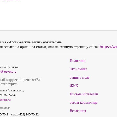
 на «Арсеньевские вести» обязательна.
я ссылка на оригинал статьи, или на главную страницу сайта:
https://w
Политика
евна Гребнёва,
Экономика
r@arsvest.ru
Защита прав
ый корреспондент «АВ»
етербурге:
ЖКХ
тьяна Гаврииловна,
Письма читателей
21-765-5754,
narod.ru
Земля-кормилица
кламы:
Вселенная
40-70-21, факс: (423) 240-70-22