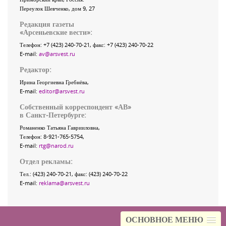
Переулок Шевченко
, дом 9, 27
Редакция газеты
«
Арсеньевские вести
»:
Телефон:
+7 (423) 240-70-21
, факс:
+7 (423) 240-70-22
E-mail:
av@arsvest.ru
Редактор:
Ирина Георгиевна Гребнёва,
E-mail:
editor@arsvest.ru
Собственный корреспондент «АВ»
в Санкт-Петербурге:
Романенко Татьяна Гаврииловна,
Телефон: 8-921-765-5754,
E-mail:
rtg@narod.ru
Отдел рекламы:
Тел.: (423) 240-70-21, факс: (423) 240-70-22
E-mail:
reklama@arsvest.ru
ОСНОВНОЕ МЕНЮ