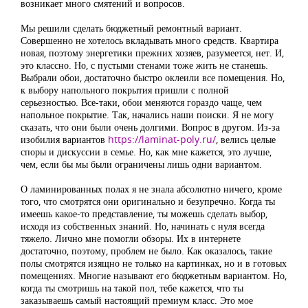
возникает много смятений и вопросов.
Мы решили сделать бюджетный ремонтный вариант.
Совершенно не хотелось вкладывать много средств. Квартира
новая, поэтому энергетики прежних хозяев, разумеется, нет. И,
это классно. Но, с пустыми стенами тоже жить не станешь.
Выбрали обои, достаточно быстро оклеили все помещения. Но,
к выбору напольного покрытия пришли с полной
серьезностью. Все-таки, обои меняются гораздо чаще, чем
напольное покрытие. Так, начались наши поиски. Я не могу
сказать, что они были очень долгими. Вопрос в другом. Из-за
изобилия вариантов
https://laminat-poly.ru/
, велись целые
споры и дискуссии в семье. Но, как мне кажется, это лучше,
чем, если бы мы были ограничены лишь одни вариантом.
О ламинированных полах я не знала абсолютно ничего, кроме
того, что смотрятся они оригинально и безупречно. Когда ты
имеешь какое-то представление, ты можешь сделать выбор,
исходя из собственных знаний. Но, начинать с нуля всегда
тяжело. Лично мне помогли обзоры. Их в интернете
достаточно, поэтому, проблем не было. Как оказалось, такие
полы смотрятся изящно не только на картинках, но и в готовых
помещениях. Многие называют его бюджетным вариантом. Но,
когда ты смотришь на такой пол, тебе кажется, что ты
заказываешь самый настоящий премиум класс. Это мое