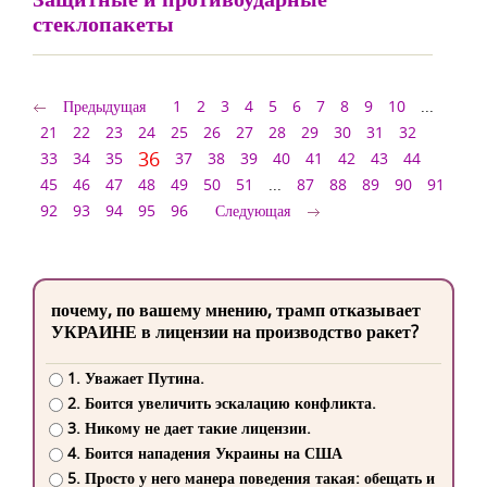
стеклопакеты
Предыдущая
1
2
3
4
5
6
7
8
9
10
...
21
22
23
24
25
26
27
28
29
30
31
32
36
33
34
35
37
38
39
40
41
42
43
44
45
46
47
48
49
50
51
...
87
88
89
90
91
92
93
94
95
96
Следующая
почему, по вашему мнению, трамп отказывает
УКРАИНЕ в лицензии на производство ракет?
1. Уважает Путина.
2. Боится увеличить эскалацию конфликта.
3. Никому не дает такие лицензии.
4. Боится нападения Украины на США
5. Просто у него манера поведения такая: обещать и