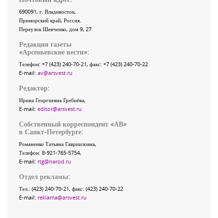
690091
, г.
Владивосток
,
Приморский край
,
Россия
.
Переулок Шевченко
, дом 9, 27
Редакция газеты
«
Арсеньевские вести
»:
Телефон:
+7 (423) 240-70-21
, факс:
+7 (423) 240-70-22
E-mail:
av@arsvest.ru
Редактор:
Ирина Георгиевна Гребнёва,
E-mail:
editor@arsvest.ru
Собственный корреспондент «АВ»
в Санкт-Петербурге:
Романенко Татьяна Гаврииловна,
Телефон: 8-921-765-5754,
E-mail:
rtg@narod.ru
Отдел рекламы:
Тел.: (423) 240-70-21, факс: (423) 240-70-22
E-mail:
reklama@arsvest.ru