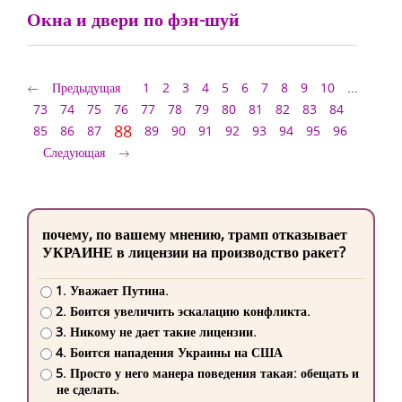
Окна и двери по фэн-шуй
Предыдущая
1
2
3
4
5
6
7
8
9
10
...
73
74
75
76
77
78
79
80
81
82
83
84
88
85
86
87
89
90
91
92
93
94
95
96
Следующая
почему, по вашему мнению, трамп отказывает
УКРАИНЕ в лицензии на производство ракет?
1. Уважает Путина.
2. Боится увеличить эскалацию конфликта.
3. Никому не дает такие лицензии.
4. Боится нападения Украины на США
5. Просто у него манера поведения такая: обещать и
не сделать.