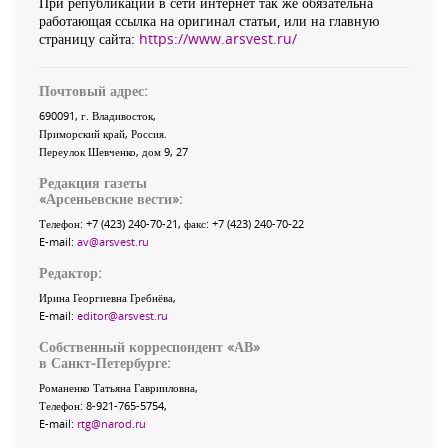
При републикации в сети интернет так же обязательна
работающая ссылка на оригинал статьи, или на главную
страницу сайта:
https://www.arsvest.ru/
Почтовый адрес:
690091
, г.
Владивосток
,
Приморский край
,
Россия
.
Переулок Шевченко
, дом 9, 27
Редакция газеты
«
Арсеньевские вести
»:
Телефон:
+7 (423) 240-70-21
, факс:
+7 (423) 240-70-22
E-mail:
av@arsvest.ru
Редактор:
Ирина Георгиевна Гребнёва,
E-mail:
editor@arsvest.ru
Собственный корреспондент «АВ»
в Санкт-Петербурге:
Романенко Татьяна Гаврииловна,
Телефон: 8-921-765-5754,
E-mail:
rtg@narod.ru