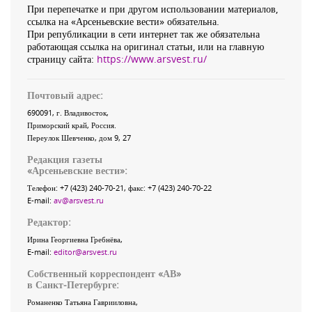
При перепечатке и при другом использовании материалов,
ссылка на «Арсеньевские вести» обязательна.
При републикации в сети интернет так же обязательна
работающая ссылка на оригинал статьи, или на главную
страницу сайта:
https://www.arsvest.ru/
Почтовый адрес:
690091
, г.
Владивосток
,
Приморский край
,
Россия
.
Переулок Шевченко
, дом 9, 27
Редакция газеты
«
Арсеньевские вести
»:
Телефон:
+7 (423) 240-70-21
, факс:
+7 (423) 240-70-22
E-mail:
av@arsvest.ru
Редактор:
Ирина Георгиевна Гребнёва,
E-mail:
editor@arsvest.ru
Собственный корреспондент «АВ»
в Санкт-Петербурге:
Романенко Татьяна Гаврииловна,