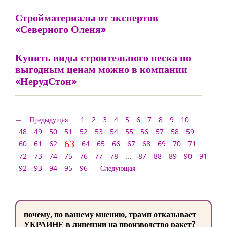
Стройматериалы от экспертов
«Северного Оленя»
Купить виды строительного песка по
выгодным ценам можно в компании
«НерудСтон»
Предыдущая
1
2
3
4
5
6
7
8
9
10
...
48
49
50
51
52
53
54
55
56
57
58
59
63
60
61
62
64
65
66
67
68
69
70
71
72
73
74
75
76
77
78
...
87
88
89
90
91
92
93
94
95
96
Следующая
почему, по вашему мнению, трамп отказывает
УКРАИНЕ в лицензии на производство ракет?