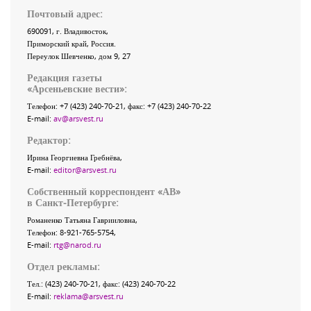
Почтовый адрес:
690091
, г.
Владивосток
,
Приморский край
,
Россия
.
Переулок Шевченко
, дом 9, 27
Редакция газеты
«
Арсеньевские вести
»:
Телефон:
+7 (423) 240-70-21
, факс:
+7 (423) 240-70-22
E-mail:
av@arsvest.ru
Редактор:
Ирина Георгиевна Гребнёва,
E-mail:
editor@arsvest.ru
Собственный корреспондент «АВ»
в Санкт-Петербурге:
Романенко Татьяна Гаврииловна,
Телефон: 8-921-765-5754,
E-mail:
rtg@narod.ru
Отдел рекламы:
Тел.: (423) 240-70-21, факс: (423) 240-70-22
E-mail:
reklama@arsvest.ru