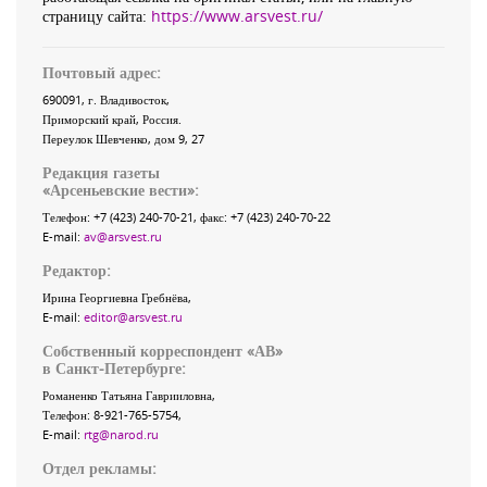
страницу сайта:
https://www.arsvest.ru/
Почтовый адрес:
690091
, г.
Владивосток
,
Приморский край
,
Россия
.
Переулок Шевченко
, дом 9, 27
Редакция газеты
«
Арсеньевские вести
»:
Телефон:
+7 (423) 240-70-21
, факс:
+7 (423) 240-70-22
E-mail:
av@arsvest.ru
Редактор:
Ирина Георгиевна Гребнёва,
E-mail:
editor@arsvest.ru
Собственный корреспондент «АВ»
в Санкт-Петербурге:
Романенко Татьяна Гаврииловна,
Телефон: 8-921-765-5754,
E-mail:
rtg@narod.ru
Отдел рекламы: