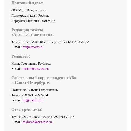
Почтовый адрес:
690091
, г.
Владивосток
,
Приморский край
,
Россия
.
Переулок Шевченко
, дом 9, 27
Редакция газеты
«
Арсеньевские вести
»:
Телефон:
+7 (423) 240-70-21
, факс:
+7 (423) 240-70-22
E-mail:
av@arsvest.ru
Редактор:
Ирина Георгиевна Гребнёва,
E-mail:
editor@arsvest.ru
Собственный корреспондент «АВ»
в Санкт-Петербурге:
Романенко Татьяна Гаврииловна,
Телефон: 8-921-765-5754,
E-mail:
rtg@narod.ru
Отдел рекламы:
Тел.: (423) 240-70-21, факс: (423) 240-70-22
E-mail:
reklama@arsvest.ru