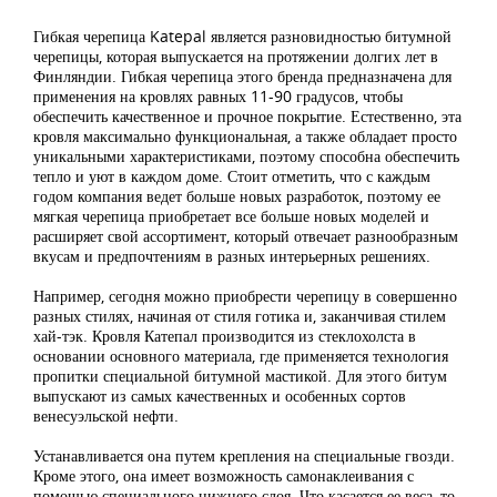
Гибкая черепица Katepal является разновидностью битумной
черепицы, которая выпускается на протяжении долгих лет в
Финляндии. Гибкая черепица этого бренда предназначена для
применения на кровлях равных 11-90 градусов, чтобы
обеспечить качественное и прочное покрытие. Естественно, эта
кровля максимально функциональная, а также обладает просто
уникальными характеристиками, поэтому способна обеспечить
тепло и уют в каждом доме. Стоит отметить, что с каждым
годом компания ведет больше новых разработок, поэтому ее
мягкая черепица приобретает все больше новых моделей и
расширяет свой ассортимент, который отвечает разнообразным
вкусам и предпочтениям в разных интерьерных решениях.
Например, сегодня можно приобрести черепицу в совершенно
разных стилях, начиная от стиля готика и, заканчивая стилем
хай-тэк. Кровля Катепал производится из стеклохолста в
основании основного материала, где применяется технология
пропитки специальной битумной мастикой. Для этого битум
выпускают из самых качественных и особенных сортов
венесуэльской нефти.
Устанавливается она путем крепления на специальные гвозди.
Кроме этого, она имеет возможность самонаклеивания с
помощью специального нижнего слоя. Что касается ее веса, то