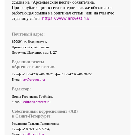
ссылка на «Арсеньевские вести» обязательна.
При републикации в сети интернет так же обязательна
работающая ссылка на оригинал статьи, или на главную
страницу сайта:
https://www.arsvest.ru/
Почтовый адрес:
690091
, г.
Владивосток
,
Приморский край
,
Россия
.
Переулок Шевченко
, дом 9, 27
Редакция газеты
«
Арсеньевские вести
»:
Телефон:
+7 (423) 240-70-21
, факс:
+7 (423) 240-70-22
E-mail:
av@arsvest.ru
Редактор:
Ирина Георгиевна Гребнёва,
E-mail:
editor@arsvest.ru
Собственный корреспондент «АВ»
в Санкт-Петербурге:
Романенко Татьяна Гаврииловна,
Телефон: 8-921-765-5754,
E-mail:
rtg@narod.ru