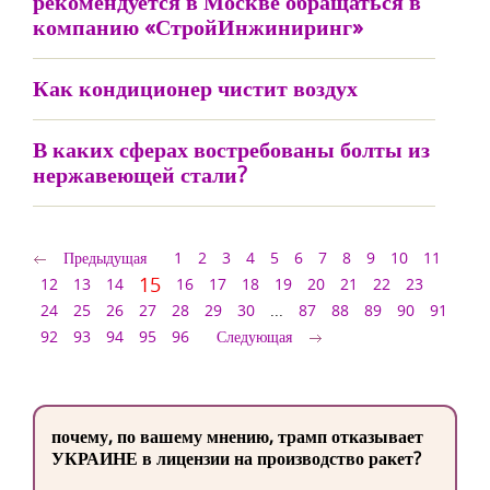
рекомендуется в Москве обращаться в
компанию «СтройИнжиниринг»
Как кондиционер чистит воздух
В каких сферах востребованы болты из
нержавеющей стали?
Предыдущая
1
2
3
4
5
6
7
8
9
10
11
15
12
13
14
16
17
18
19
20
21
22
23
24
25
26
27
28
29
30
...
87
88
89
90
91
92
93
94
95
96
Следующая
почему, по вашему мнению, трамп отказывает
УКРАИНЕ в лицензии на производство ракет?