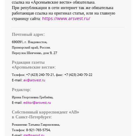
ссылка на «Арсеньевские вести» обязательна.
При републикации в сети интернет так же обязательна
работающая ссылка на оригинал статьи, или на главную
страницу сайта:
https://www.arsvest.ru/
Почтовый адрес:
690091
, г.
Владивосток
,
Приморский край
,
Россия
.
Переулок Шевченко
, дом 9, 27
Редакция газеты
«
Арсеньевские вести
»:
Телефон:
+7 (423) 240-70-21
, факс:
+7 (423) 240-70-22
E-mail:
av@arsvest.ru
Редактор:
Ирина Георгиевна Гребнёва,
E-mail:
editor@arsvest.ru
Собственный корреспондент «АВ»
в Санкт-Петербурге:
Романенко Татьяна Гаврииловна,
Телефон: 8-921-765-5754,
E-mail:
rtg@narod.ru