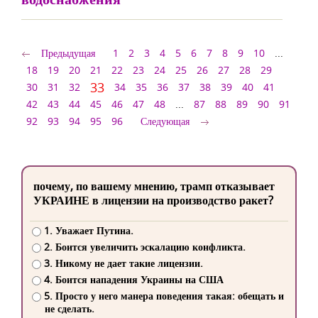
Предыдущая
1
2
3
4
5
6
7
8
9
10
...
18
19
20
21
22
23
24
25
26
27
28
29
33
30
31
32
34
35
36
37
38
39
40
41
42
43
44
45
46
47
48
...
87
88
89
90
91
92
93
94
95
96
Следующая
почему, по вашему мнению, трамп отказывает
УКРАИНЕ в лицензии на производство ракет?
1. Уважает Путина.
2. Боится увеличить эскалацию конфликта.
3. Никому не дает такие лицензии.
4. Боится нападения Украины на США
5. Просто у него манера поведения такая: обещать и
не сделать.