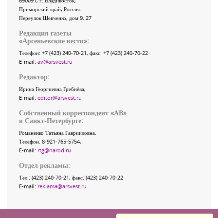
690091
, г.
Владивосток
,
Приморский край
,
Россия
.
Переулок Шевченко
, дом 9, 27
Редакция газеты
«
Арсеньевские вести
»:
Телефон:
+7 (423) 240-70-21
, факс:
+7 (423) 240-70-22
E-mail:
av@arsvest.ru
Редактор:
Ирина Георгиевна Гребнёва,
E-mail:
editor@arsvest.ru
Собственный корреспондент «АВ»
в Санкт-Петербурге:
Романенко Татьяна Гаврииловна,
Телефон: 8-921-765-5754,
E-mail:
rtg@narod.ru
Отдел рекламы:
Тел.: (423) 240-70-21, факс: (423) 240-70-22
E-mail:
reklama@arsvest.ru