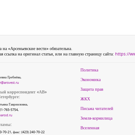
 на «Арсеньевские вести» обязательна.
я ссылка на оригинал статьи, или на главную страницу сайта:
https://w
Политика
евна Гребнёва,
Экономика
r@arsvest.ru
Защита прав
ый корреспондент «АВ»
етербурге:
ЖКХ
тьяна Гаврииловна,
Письма читателей
21-765-5754,
narod.ru
Земля-кормилица
кламы:
Вселенная
40-70-21, факс: (423) 240-70-22