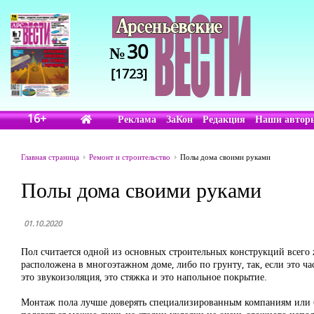
30
№
[1723]
16+
Реклама
ЗаКон
Редакция
Наши автор
Главная страница
Ремонт и строительство
Полы дома своими руками
Полы дома своими руками
01.10.2020
Пол считается одной из основных строительных конструкций всего 
расположена в многоэтажном доме, либо по грунту, так, если это ч
это звукоизоляция, это стяжка и это напольное покрытие.
Монтаж пола лучше доверять специализированным компаниям или б