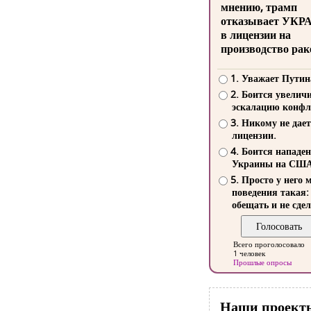
мнению, трамп
отказывает УКР
в лицензии на
производство рак
1. Уважает Путин
2. Боится увелич
эскалацию конфл
3. Никому не дает
лицензии.
4. Боится нападе
Украины на СШ
5. Просто у него 
поведения такая:
обещать и не сдел
Всего проголосовало
1 человек
Прошлые опросы
Наши проект