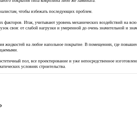
льного покрытия типа ковролина либо же ламината.
ециалистам, чтобы избежать последующих проблем.
их факторов. Итак, учитывают уровень механических воздействий на всю 
узок своя: от слабой нагрузки и умеренной до очень значительной и зна
я жидкостей на любое напольное покрытие. В помещениях, где повышенн
ицаемыми.
эстетичный пол, все проектирование и уже непосредственное изготовлен
атических условиях строительства.
»