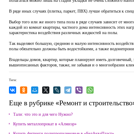
полагаться можно лишь на стадии укладки не очень сложного напо
В ряде иных случаях (плитка, паркет, ПВХ) лучше обратиться к сп
Выбор того или же иного типа пола в ряде случаев зависит от мног
каждой из комнат квартиры, частного дома интенсивность этих нагр
характеристика воздействия различных жидкостей на полы.
Так выделяют большую, среднюю и малую интенсивность воздействи
полы обязательно должны быть водостойкими, а также водонепрон
Владельцы домов, квартир, которые планируют иметь долговечный, 
вышеописанных факторов, также, не забывая и о многообразии клим
Теги:
Еще в рубрике «Ремонт и строительство
Тали: что это и для чего Нужно?
Купить металлопрокат в «Алмиэр»
Купить фитинги полипропиленовые в «БелАкваПласт»