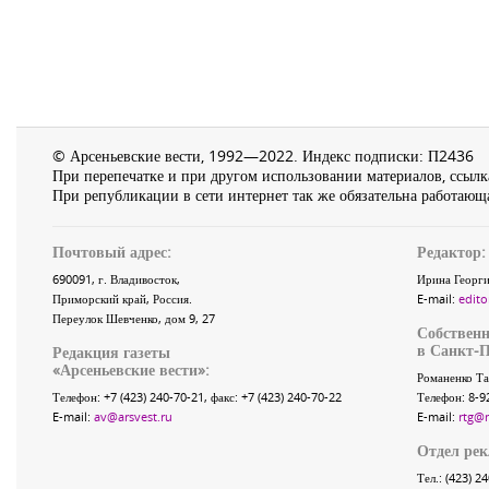
© Арсеньевские вести, 1992—2022. Индекс подписки: П2436
При перепечатке и при другом использовании материалов, ссылка
При републикации в сети интернет так же обязательна работающа
Почтовый адрес:
Редактор:
690091
, г.
Владивосток
,
Ирина Георги
Приморский край
,
Россия
.
E-mail:
edito
Переулок Шевченко
, дом 9, 27
Собственн
в Санкт-П
Редакция газеты
«
Арсеньевские вести
»:
Романенко Та
Телефон:
+7 (423) 240-70-21
, факс:
+7 (423) 240-70-22
Телефон: 8-9
E-mail:
av@arsvest.ru
E-mail:
rtg@
Отдел ре
Тел.: (423) 2