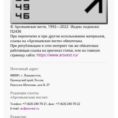
© Арсеньевские вести, 1992—2022. Индекс подписки:
П2436
При перепечатке и при другом использовании материалов,
ссылка на «Арсеньевские вести» обязательна.
При републикации в сети интернет так же обязательна
работающая ссылка на оригинал статьи, или на главную
страницу сайта:
https://www.arsvest.ru/
Почтовый адрес:
690091
, г.
Владивосток
,
Приморский край
,
Россия
.
Переулок Шевченко
, дом 9, 27
Редакция газеты
«
Арсеньевские вести
»:
Телефон:
+7 (423) 240-70-21
, факс:
+7 (423) 240-70-22
E-mail:
av@arsvest.ru
Редактор: