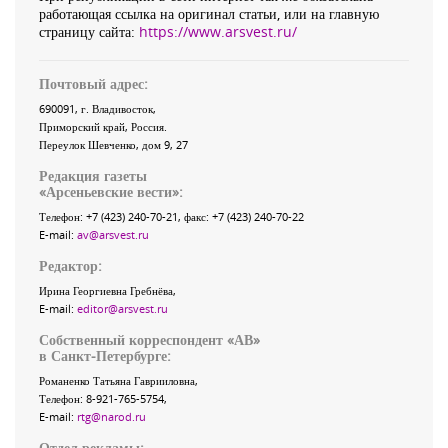
работающая ссылка на оригинал статьи, или на главную
страницу сайта:
https://www.arsvest.ru/
Почтовый адрес:
690091
, г.
Владивосток
,
Приморский край
,
Россия
.
Переулок Шевченко
, дом 9, 27
Редакция газеты
«
Арсеньевские вести
»:
Телефон:
+7 (423) 240-70-21
, факс:
+7 (423) 240-70-22
E-mail:
av@arsvest.ru
Редактор:
Ирина Георгиевна Гребнёва,
E-mail:
editor@arsvest.ru
Собственный корреспондент «АВ»
в Санкт-Петербурге:
Романенко Татьяна Гаврииловна,
Телефон: 8-921-765-5754,
E-mail:
rtg@narod.ru
Отдел рекламы: