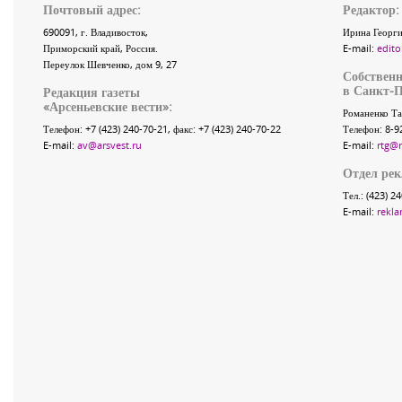
Почтовый адрес:
Редактор:
690091
, г.
Владивосток
,
Ирина Георги
Приморский край
,
Россия
.
E-mail:
edito
Переулок Шевченко
, дом 9, 27
Собственн
в Санкт-П
Редакция газеты
«
Арсеньевские вести
»:
Романенко Та
Телефон:
+7 (423) 240-70-21
, факс:
+7 (423) 240-70-22
Телефон: 8-9
E-mail:
av@arsvest.ru
E-mail:
rtg@
Отдел ре
Тел.: (423) 2
E-mail:
rekla