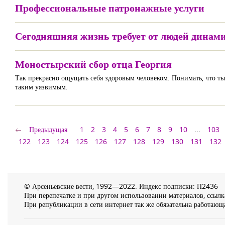
Профессиональные патронажные услуги
Сегодняшняя жизнь требует от людей динам
Моностырский сбор отца Георгия
Так прекрасно ощущать себя здоровым человеком. Понимать, что ты 
таким уязвимым.
Предыдущая
1
2
3
4
5
6
7
8
9
10
...
103
122
123
124
125
126
127
128
129
130
131
132
© Арсеньевские вести, 1992—2022. Индекс подписки: П2436
При перепечатке и при другом использовании материалов, ссылка
При републикации в сети интернет так же обязательна работающа