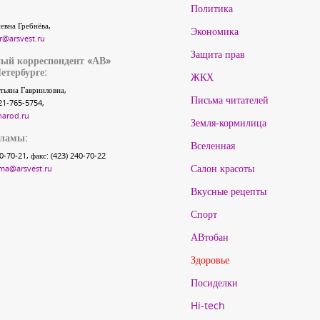
Политика
евна Гребнёва,
Экономика
r@arsvest.ru
Защита прав
ый корреспондент «АВ»
етербурге:
ЖКХ
тьяна Гаврииловна,
Письма читателей
21-765-5754,
narod.ru
Земля-кормилица
кламы:
Вселенная
40-70-21, факс: (423) 240-70-22
Салон красоты
ma@arsvest.ru
Вкусные рецепты
Спорт
АВтобан
Здоровье
Посиделки
Hi-tech