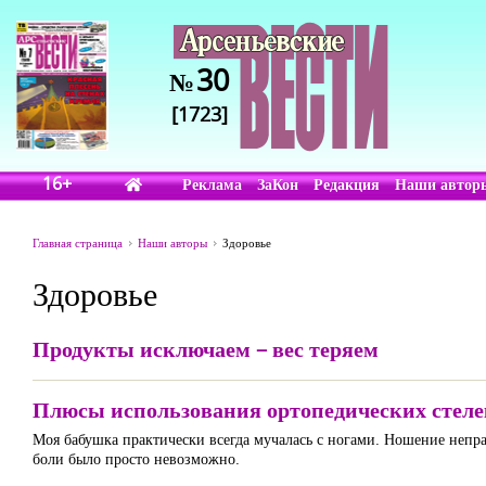
30
№
[1723]
16+
Реклама
ЗаКон
Редакция
Наши автор
Главная страница
Наши авторы
Здоровье
Здоровье
Продукты исключаем – вес теряем
Плюсы использования ортопедических стеле
Моя бабушка практически всегда мучалась с ногами. Ношение неправ
боли было просто невозможно.