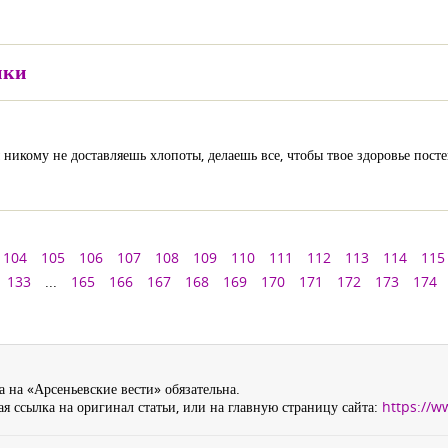
ики
никому не доставляешь хлопоты, делаешь все, чтобы твое здоровье пост
104
105
106
107
108
109
110
111
112
113
114
115
133
...
165
166
167
168
169
170
171
172
173
174
 на «Арсеньевские вести» обязательна.
я ссылка на оригинал статьи, или на главную страницу сайта:
https://w