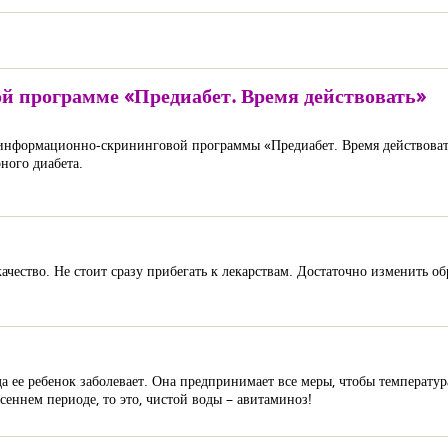
й программе «Предиабет. Время действовать»
х информационно-скрининговой программы «Предиабет. Время действоват
ного диабета.
ачество. Не стоит сразу прибегать к лекарствам. Достаточно изменить о
да ее ребенок заболевает. Она предпринимает все меры, чтобы температу
еннем периоде, то это, чистой воды – авитаминоз!