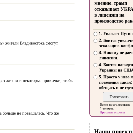
мнению, трамп
отказывает УКР
в лицензии на
производство рак
1. Уважает Путин
2. Боится увелич
ь» жители Владивостока смогут
эскалацию конфл
3. Никому не дает
лицензии.
4. Боится нападе
Украины на СШ
5. Просто у него 
браз жизни и некоторые привычки, чтобы
поведения такая:
обещать и не сдел
Всего проголосовало
1 человек
Прошлые опросы
ра больше не повышалась. Что же
Наши проект