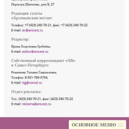
Переулок Шевченко
, дом 9, 27
Редакция газеты
«
Арсеньевские вести
»:
Телефон:
+7 (423) 240-70-21
, факс:
+7 (423) 240-70-22
E-mail:
av@arsvest.ru
Редактор:
Ирина Георгиевна Гребнёва,
E-mail:
editor@arsvest.ru
Собственный корреспондент «АВ»
в Санкт-Петербурге:
Романенко Татьяна Гаврииловна,
Телефон: 8-921-765-5754,
E-mail:
rtg@narod.ru
Отдел рекламы:
Тел.: (423) 240-70-21, факс: (423) 240-70-22
E-mail:
reklama@arsvest.ru
ОСНОВНОЕ МЕНЮ