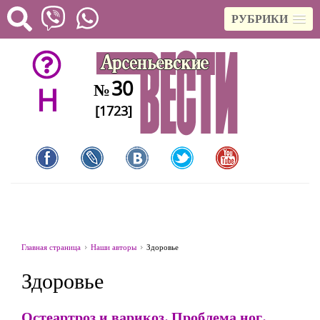
РУБРИКИ
30
№
H
[1723]
Главная страница
Наши авторы
Здоровье
Здоровье
Остеартроз и варикоз. Проблема ног.