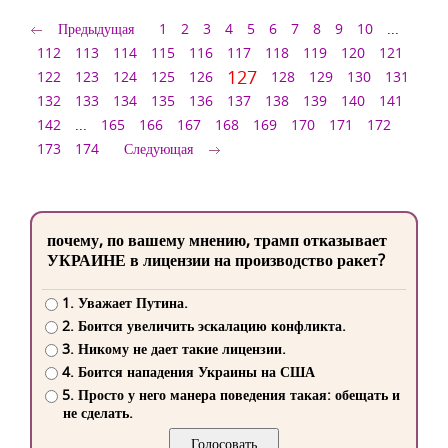
Предыдущая
1
2
3
4
5
6
7
8
9
10
...
112
113
114
115
116
117
118
119
120
121
127
122
123
124
125
126
128
129
130
131
132
133
134
135
136
137
138
139
140
141
142
...
165
166
167
168
169
170
171
172
173
174
Следующая
почему, по вашему мнению, трамп отказывает
УКРАИНЕ в лицензии на производство ракет?
1. Уважает Путина.
2. Боится увеличить эскалацию конфликта.
3. Никому не дает такие лицензии.
4. Боится нападения Украины на США
5. Просто у него манера поведения такая: обещать и
не сделать.