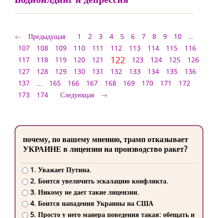
Предыдущая
1
2
3
4
5
6
7
8
9
10
...
107
108
109
110
111
112
113
114
115
116
122
117
118
119
120
121
123
124
125
126
127
128
129
130
131
132
133
134
135
136
137
...
165
166
167
168
169
170
171
172
173
174
Следующая
почему, по вашему мнению, трамп отказывает
УКРАИНЕ в лицензии на производство ракет?
1. Уважает Путина.
2. Боится увеличить эскалацию конфликта.
3. Никому не дает такие лицензии.
4. Боится нападения Украины на США
5. Просто у него манера поведения такая: обещать и