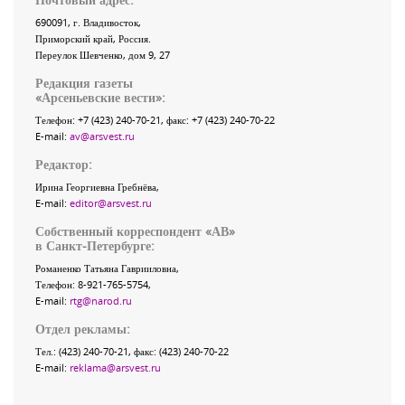
690091
, г.
Владивосток
,
Приморский край
,
Россия
.
Переулок Шевченко
, дом 9, 27
Редакция газеты
«
Арсеньевские вести
»:
Телефон:
+7 (423) 240-70-21
, факс:
+7 (423) 240-70-22
E-mail:
av@arsvest.ru
Редактор:
Ирина Георгиевна Гребнёва,
E-mail:
editor@arsvest.ru
Собственный корреспондент «АВ»
в Санкт-Петербурге:
Романенко Татьяна Гаврииловна,
Телефон: 8-921-765-5754,
E-mail:
rtg@narod.ru
Отдел рекламы:
Тел.: (423) 240-70-21, факс: (423) 240-70-22
E-mail:
reklama@arsvest.ru