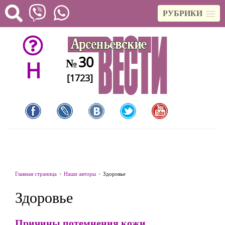
РУБРИКИ
30
№
H
[1723]
Главная страница
Наши авторы
Здоровье
Здоровье
Причины потемнения кожи