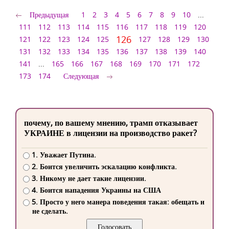
Предыдущая
1
2
3
4
5
6
7
8
9
10
...
111
112
113
114
115
116
117
118
119
120
126
121
122
123
124
125
127
128
129
130
131
132
133
134
135
136
137
138
139
140
141
...
165
166
167
168
169
170
171
172
173
174
Следующая
почему, по вашему мнению, трамп отказывает
УКРАИНЕ в лицензии на производство ракет?
1. Уважает Путина.
2. Боится увеличить эскалацию конфликта.
3. Никому не дает такие лицензии.
4. Боится нападения Украины на США
5. Просто у него манера поведения такая: обещать и
не сделать.