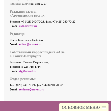
Переулок Шевченко
, дом 9, 27
Редакция газеты
«
Арсеньевские вести
»:
Телефон:
+7 (423) 240-70-21
, факс:
+7 (423) 240-70-22
E-mail:
av@arsvest.ru
Редактор:
Ирина Георгиевна Гребнёва,
E-mail:
editor@arsvest.ru
Собственный корреспондент «АВ»
в Санкт-Петербурге:
Романенко Татьяна Гаврииловна,
Телефон: 8-921-765-5754,
E-mail:
rtg@narod.ru
Отдел рекламы:
Тел.: (423) 240-70-21, факс: (423) 240-70-22
E-mail:
reklama@arsvest.ru
ОСНОВНОЕ МЕНЮ