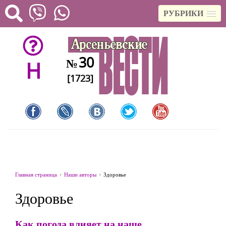
РУБРИКИ
30
№
H
[1723]
Главная страница
Наши авторы
Здоровье
Здоровье
Как погода влияет на наше