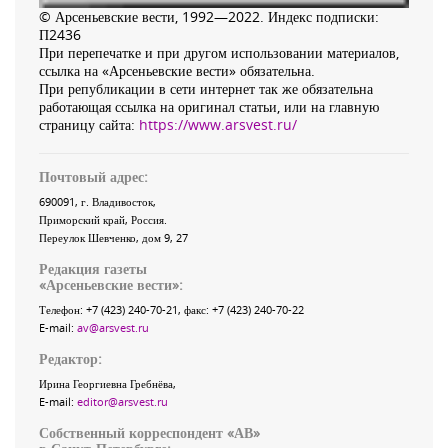
© Арсеньевские вести, 1992—2022. Индекс подписки:
П2436
При перепечатке и при другом использовании материалов,
ссылка на «Арсеньевские вести» обязательна.
При републикации в сети интернет так же обязательна
работающая ссылка на оригинал статьи, или на главную
страницу сайта:
https://www.arsvest.ru/
Почтовый адрес:
690091
, г.
Владивосток
,
Приморский край
,
Россия
.
Переулок Шевченко
, дом 9, 27
Редакция газеты
«
Арсеньевские вести
»:
Телефон:
+7 (423) 240-70-21
, факс:
+7 (423) 240-70-22
E-mail:
av@arsvest.ru
Редактор:
Ирина Георгиевна Гребнёва,
E-mail:
editor@arsvest.ru
Собственный корреспондент «АВ»