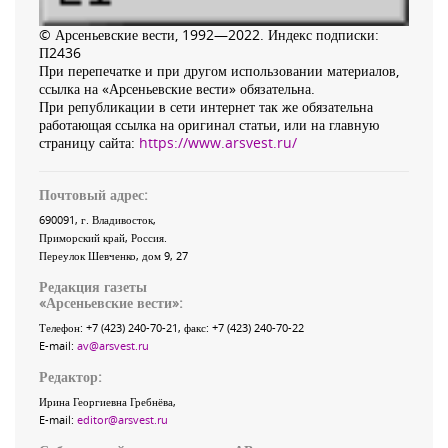
© Арсеньевские вести, 1992—2022. Индекс подписки:
П2436
При перепечатке и при другом использовании материалов,
ссылка на «Арсеньевские вести» обязательна.
При републикации в сети интернет так же обязательна
работающая ссылка на оригинал статьи, или на главную
страницу сайта:
https://www.arsvest.ru/
Почтовый адрес:
690091
, г.
Владивосток
,
Приморский край
,
Россия
.
Переулок Шевченко
, дом 9, 27
Редакция газеты
«
Арсеньевские вести
»:
Телефон:
+7 (423) 240-70-21
, факс:
+7 (423) 240-70-22
E-mail:
av@arsvest.ru
Редактор:
Ирина Георгиевна Гребнёва,
E-mail:
editor@arsvest.ru