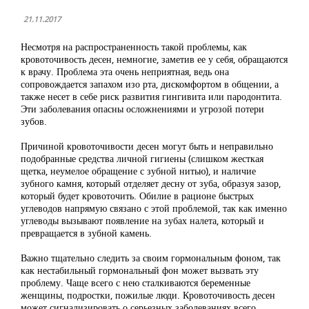
21.11.2017
Несмотря на распространенность такой проблемы, как
кровоточивость десен, немногие, заметив ее у себя, обращаются
к врачу. Проблема эта очень неприятная, ведь она
сопровождается запахом изо рта, дискомфортом в общении, а
также несет в себе риск развития гингивита или пародонтита.
Эти заболевания опасны осложнениями и угрозой потери
зубов.
Причиной кровоточивости десен могут быть и неправильно
подобранные средства личной гигиены (слишком жесткая
щетка, неумелое обращение с зубной нитью), и наличие
зубного камня, который отделяет десну от зуба, образуя зазор,
который будет кровоточить. Обилие в рационе быстрых
углеводов напрямую связано с этой проблемой, так как именно
углеводы вызывают появление на зубах налета, который и
превращается в зубной камень.
Важно тщательно следить за своим гормональным фоном, так
как нестабильный гормональный фон может вызвать эту
проблему. Чаще всего с нею сталкиваются беременные
женщины, подростки, пожилые люди. Кровоточивость десен
может сигнализировать о серьезных заболеваниях всего