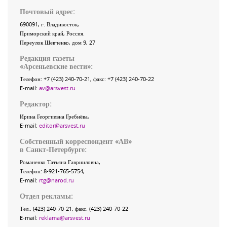
Почтовый адрес:
690091
, г.
Владивосток
,
Приморский край
,
Россия
.
Переулок Шевченко
, дом 9, 27
Редакция газеты
«
Арсеньевские вести
»:
Телефон:
+7 (423) 240-70-21
, факс:
+7 (423) 240-70-22
E-mail:
av@arsvest.ru
Редактор:
Ирина Георгиевна Гребнёва,
E-mail:
editor@arsvest.ru
Собственный корреспондент «АВ»
в Санкт-Петербурге:
Романенко Татьяна Гаврииловна,
Телефон: 8-921-765-5754,
E-mail:
rtg@narod.ru
Отдел рекламы:
Тел.: (423) 240-70-21, факс: (423) 240-70-22
E-mail:
reklama@arsvest.ru