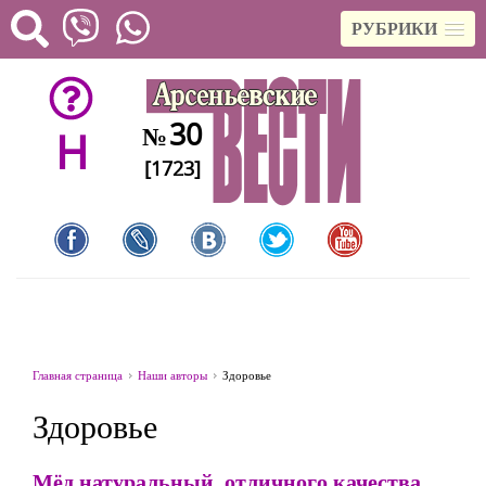
РУБРИКИ
30
№
H
[1723]
Главная страница
Наши авторы
Здоровье
Здоровье
Мёд натуральный, отличного качества