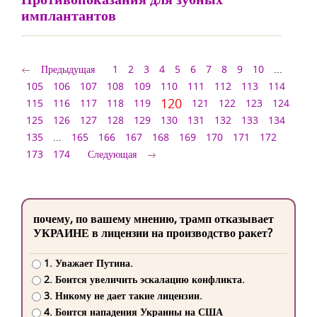
имплантантов
Предыдущая
1
2
3
4
5
6
7
8
9
10
...
105
106
107
108
109
110
111
112
113
114
120
115
116
117
118
119
121
122
123
124
125
126
127
128
129
130
131
132
133
134
135
...
165
166
167
168
169
170
171
172
173
174
Следующая
почему, по вашему мнению, трамп отказывает
УКРАИНЕ в лицензии на производство ракет?
1. Уважает Путина.
2. Боится увеличить эскалацию конфликта.
3. Никому не дает такие лицензии.
4. Боится нападения Украины на США