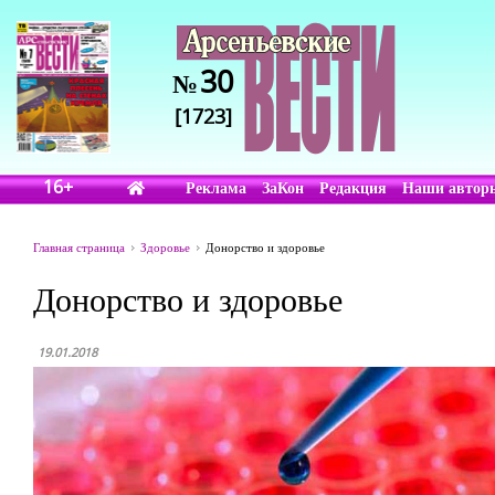
30
№
[1723]
16+
Реклама
ЗаКон
Редакция
Наши автор
Главная страница
Здоровье
Донорство и здоровье
Донорство и здоровье
19.01.2018