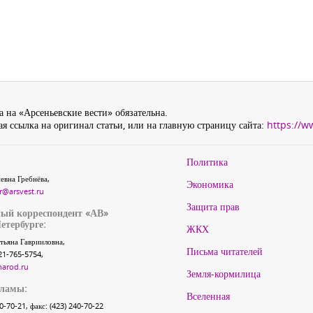
 на «Арсеньевские вести» обязательна.
я ссылка на оригинал статьи, или на главную страницу сайта:
https://w
Политика
евна Гребнёва,
Экономика
r@arsvest.ru
Защита прав
ый корреспондент «АВ»
етербурге:
ЖКХ
тьяна Гаврииловна,
Письма читателей
21-765-5754,
narod.ru
Земля-кормилица
кламы:
Вселенная
40-70-21, факс: (423) 240-70-22