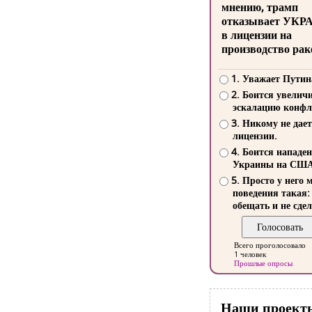
мнению, трамп
отказывает УКР
в лицензии на
производство рак
1. Уважает Путин
2. Боится увелич
эскалацию конфл
3. Никому не дает
лицензии.
4. Боится нападе
Украины на СШ
5. Просто у него 
поведения такая:
обещать и не сдел
Всего проголосовало
1 человек
Прошлые опросы
Наши проект