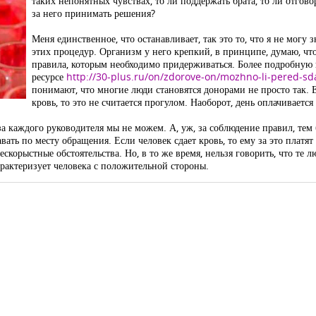
таких непонятных чувствах, то ли поддержать брата, то ли отгово
за него принимать решения?
Меня единственное, что останавливает, так это то, что я не могу зн
этих процедур. Организм у него крепкий, в принципе, думаю, что
правила, которым необходимо придерживаться. Более подробну
ресурсе
http://30-plus.ru/on/zdorove-on/mozhno-li-pered-sd
понимают, что многие люди становятся донорами не просто так. Е
кровь, то это не считается прогулом. Наоборот, день оплачиваетс
 за каждого руководителя мы не можем. А, уж, за соблюдение правил, тем
ь по месту обращения. Если человек сдает кровь, то ему за это платят д
скорыстные обстоятельства. Но, в то же время, нельзя говорить, что те л
арактеризует человека с положительной стороны.