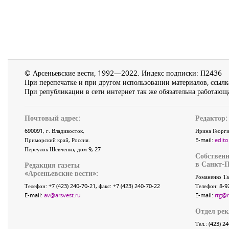
© Арсеньевские вести, 1992—2022. Индекс подписки: П2436
При перепечатке и при другом использовании материалов, ссылка
При републикации в сети интернет так же обязательна работающа
Почтовый адрес:
Редактор:
690091
, г.
Владивосток
,
Ирина Георги
Приморский край
,
Россия
.
E-mail:
edito
Переулок Шевченко
, дом 9, 27
Собственн
в Санкт-П
Редакция газеты
«
Арсеньевские вести
»:
Романенко Та
Телефон:
+7 (423) 240-70-21
, факс:
+7 (423) 240-70-22
Телефон: 8-9
E-mail:
av@arsvest.ru
E-mail:
rtg@
Отдел ре
Тел.: (423) 2