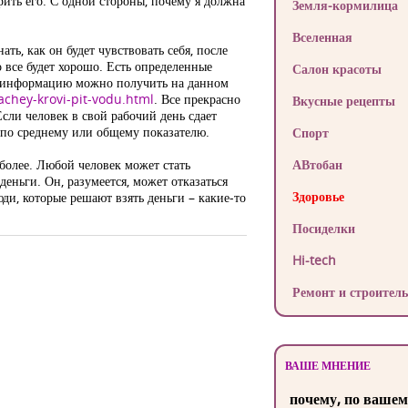
рить его. С одной стороны, почему я должна
Земля-кормилица
Вселенная
ать, как он будет чувствовать себя, после
 все будет хорошо. Есть определенные
Салон красоты
ю информацию можно получить на данном
achey-krovi-pit-vodu.html
. Все прекрасно
Вкусные рецепты
сли человек в свой рабочий день сдает
я по среднему или общему показателю.
Спорт
 более. Любой человек может стать
АВтобан
еньги. Он, разумеется, может отказаться
Здоровье
юди, которые решают взять деньги – какие-то
Посиделки
Hi-tech
Ремонт и строитель
ВАШЕ МНЕНИЕ
почему, по вашем