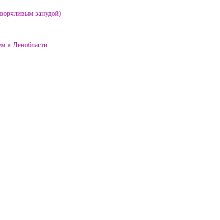
е ворчливым занудой)
ем в Ленобласти