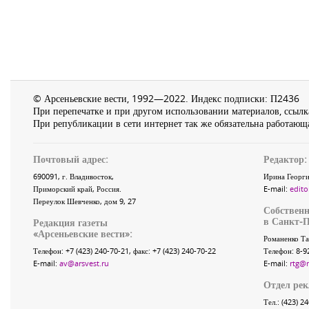
© Арсеньевские вести, 1992—2022. Индекс подписки: П2436
При перепечатке и при другом использовании материалов, ссылка
При републикации в сети интернет так же обязательна работающа
Почтовый адрес:
Редактор:
690091
, г.
Владивосток
,
Ирина Георги
Приморский край
,
Россия
.
E-mail:
edito
Переулок Шевченко
, дом 9, 27
Собственн
в Санкт-П
Редакция газеты
«
Арсеньевские вести
»:
Романенко Та
Телефон:
+7 (423) 240-70-21
, факс:
+7 (423) 240-70-22
Телефон: 8-9
E-mail:
av@arsvest.ru
E-mail:
rtg@
Отдел ре
Тел.: (423) 2