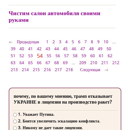
Чистим салон автомобиля своими
руками
Предыдущая
1
2
3
4
5
6
7
8
9
10
...
39
40
41
42
43
44
45
46
47
48
49
50
54
51
52
53
55
56
57
58
59
60
61
62
63
64
65
66
67
68
69
...
209
210
211
212
213
214
215
216
217
218
Следующая
почему, по вашему мнению, трамп отказывает
УКРАИНЕ в лицензии на производство ракет?
1. Уважает Путина.
2. Боится увеличить эскалацию конфликта.
3. Никому не дает такие лицензии.