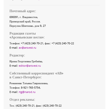
Почтовый адрес:
690091
, г.
Владивосток
,
Приморский край
,
Россия
.
Переулок Шевченко
, дом 9, 27
Редакция газеты
«
Арсеньевские вести
»:
Телефон:
+7 (423) 240-70-21
, факс:
+7 (423) 240-70-22
E-mail:
av@arsvest.ru
Редактор:
Ирина Георгиевна Гребнёва,
E-mail:
editor@arsvest.ru
Собственный корреспондент «АВ»
в Санкт-Петербурге:
Романенко Татьяна Гаврииловна,
Телефон: 8-921-765-5754,
E-mail:
rtg@narod.ru
Отдел рекламы:
Тел.: (423) 240-70-21, факс: (423) 240-70-22