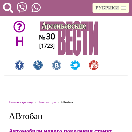
РУБРИКИ
30
№
H
[1723]
Главная страница
Наши авторы
АВтобан
АВтобан
Автомобили нового поколения станут