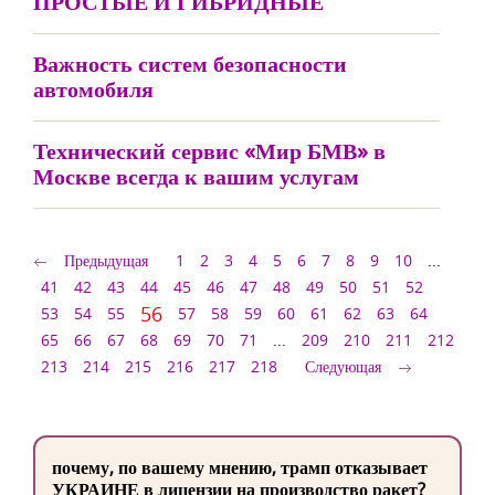
ПРОСТЫЕ И ГИБРИДНЫЕ
Важность систем безопасности
автомобиля
Технический сервис «Мир БМВ» в
Москве всегда к вашим услугам
Предыдущая
1
2
3
4
5
6
7
8
9
10
...
41
42
43
44
45
46
47
48
49
50
51
52
56
53
54
55
57
58
59
60
61
62
63
64
65
66
67
68
69
70
71
...
209
210
211
212
213
214
215
216
217
218
Следующая
почему, по вашему мнению, трамп отказывает
УКРАИНЕ в лицензии на производство ракет?