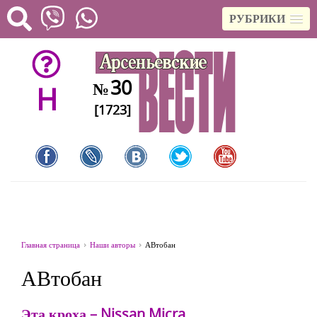
РУБРИКИ
30
№
H
[1723]
Главная страница
Наши авторы
АВтобан
АВтобан
Эта кроха – Nissan Micra