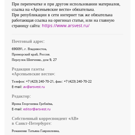
При перепечатке и при другом использовании материалов,
ссылка на «Арсеньевские вести» обязательна.
При републикации в сети интернет так же обязательна
работающая ссылка на оригинал статьи, или на главную
страницу сайта:
https://www.arsvest.ru/
Почтовый адрес:
690091
, г.
Владивосток
,
Приморский край
,
Россия
.
Переулок Шевченко
, дом 9, 27
Редакция газеты
«
Арсеньевские вести
»:
Телефон:
+7 (423) 240-70-21
, факс:
+7 (423) 240-70-22
E-mail:
av@arsvest.ru
Редактор:
Ирина Георгиевна Гребнёва,
E-mail:
editor@arsvest.ru
Собственный корреспондент «АВ»
в Санкт-Петербурге:
Романенко Татьяна Гаврииловна,